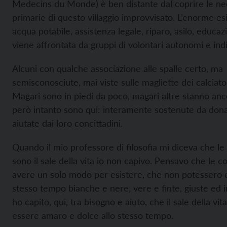
Medecins du Monde) è ben distante dal coprire le ne
primarie di questo villaggio improvvisato. L’enorme es
acqua potabile, assistenza legale, riparo, asilo, educa
viene affrontata da gruppi di volontari autonomi e ind
Alcuni con qualche associazione alle spalle certo, ma
semisconosciute, mai viste sulle magliette dei calciator
Magari sono in piedi da poco, magari altre stanno an
però intanto sono qui: interamente sostenute da donaz
aiutate dai loro concittadini.
Quando il mio professore di filosofia mi diceva che le
sono il sale della vita io non capivo. Pensavo che le 
avere un solo modo per esistere, che non potessero e
stesso tempo bianche e nere, vere e finte, giuste ed i
ho capito, qui, tra bisogno e aiuto, che il sale della vit
essere amaro e dolce allo stesso tempo.