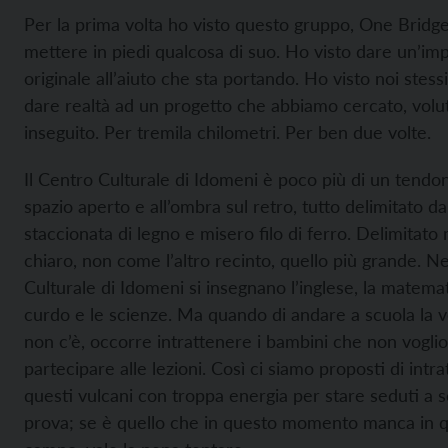
Per la prima volta ho visto questo gruppo,
One Bridge
mettere in piedi qualcosa di suo. Ho visto dare un’im
originale all’aiuto che sta portando. Ho visto noi stessi
dare realtà ad un progetto che abbiamo cercato, volu
inseguito. Per tremila chilometri. Per ben due volte.
Il Centro Culturale di Idomeni è poco più di un tend
spazio aperto e all’ombra sul retro, tutto delimitato d
staccionata di legno e misero filo di ferro. Delimitato 
chiaro, non come l’altro recinto, quello più grande. N
Culturale di Idomeni si insegnano l’inglese, la matemati
curdo e le scienze. Ma quando di andare a scuola la v
non c’è, occorre intrattenere i bambini che non vogli
partecipare alle lezioni. Così ci siamo proposti di intrat
questi vulcani con troppa energia per stare seduti a sc
prova; se è quello che in questo momento manca in q