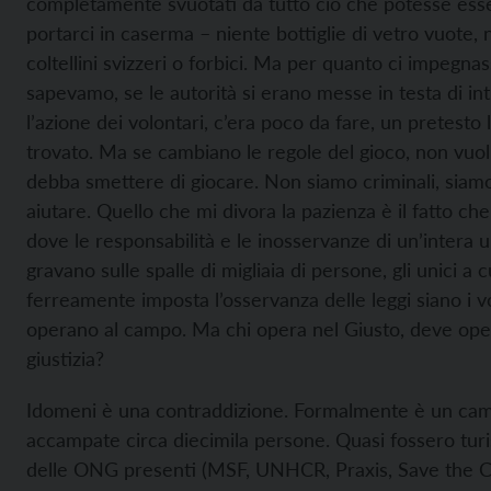
completamente svuotati da tutto ciò che potesse ess
portarci in caserma – niente bottiglie di vetro vuote, 
coltellini svizzeri o forbici. Ma per quanto ci impegnas
sapevamo, se le autorità si erano messe in testa di int
l’azione dei volontari, c’era poco da fare, un pretesto
trovato. Ma se cambiano le regole del gioco, non vuol 
debba smettere di giocare. Non siamo criminali, siam
aiutare. Quello che mi divora la pazienza è il fatto ch
dove le responsabilità e le inosservanze di un’intera u
gravano sulle spalle di migliaia di persone, gli unici a 
ferreamente imposta l’osservanza delle leggi siano i v
operano al campo. Ma chi opera nel Giusto, deve ope
giustizia?
Idomeni è una contraddizione. Formalmente è un ca
accampate circa diecimila persone. Quasi fossero turis
delle ONG presenti (MSF, UNHCR, Praxis, Save the C