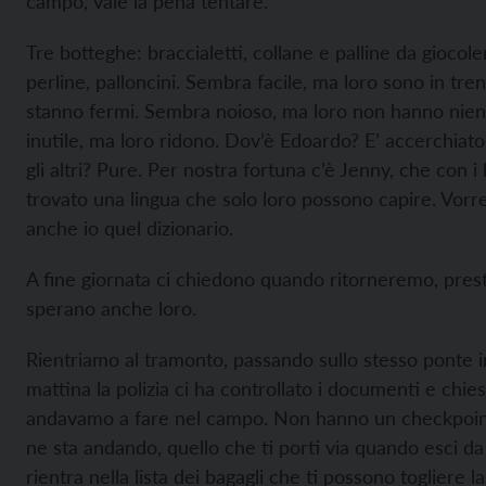
campo, vale la pena tentare.
Tre botteghe: braccialetti, collane e palline da giocoleri
perline, palloncini. Sembra facile, ma loro sono in tre
stanno fermi. Sembra noioso, ma loro non hanno nie
inutile, ma loro ridono. Dov’è Edoardo? E’ accerchiat
gli altri? Pure. Per nostra fortuna c’è Jenny, che con i
trovato una lingua che solo loro possono capire. Vorre
anche io quel dizionario.
A fine giornata ci chiedono quando ritorneremo, pres
sperano anche loro.
Rientriamo al tramonto, passando sullo stesso ponte in
mattina la polizia ci ha controllato i documenti e chie
andavamo a fare nel campo. Non hanno un checkpoint
ne sta andando, quello che ti porti via quando esci d
rientra nella lista dei bagagli che ti possono togliere la