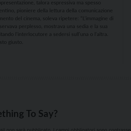
 rappresentazione, talora espressiva ma spesso
entino, pioniere della lettura della comunicazione
imento del cinema, soleva ripetere: ”L'immagine di
sservava perplesso, mostrava una sedia e la sua
ando l'interlocutore a sedersi sull'una o l'altra.
sto giusto.
thing To Say?
mail non sarà pubblicato.
I campi obbligatori sono contrass