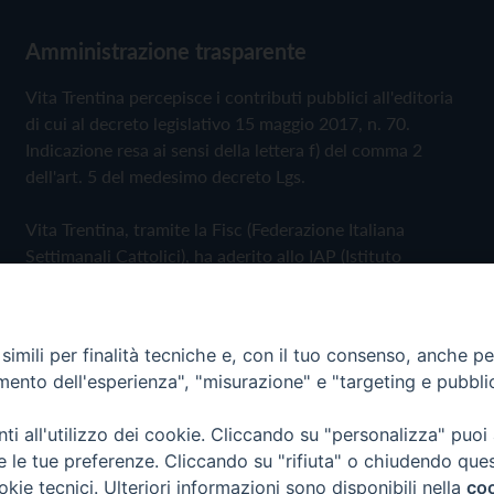
Amministrazione trasparente
Vita Trentina percepisce i contributi pubblici all'editoria
di cui al decreto legislativo 15 maggio 2017, n. 70.
Indicazione resa ai sensi della lettera f) del comma 2
dell'art. 5 del medesimo decreto Lgs.
Vita Trentina, tramite la Fisc (Federazione Italiana
Settimanali Cattolici), ha aderito allo IAP (Istituto
dell'Autodisciplina Pubblicitaria) accettando il Codice di
Autodisciplina della Comunicazione Commerciale
imili per finalità tecniche e, con il tuo consenso, anche per 
Privacy Policy
Cookie Policy
amento dell'esperienza", "misurazione" e "targeting e pubbli
i all'utilizzo dei cookie. Cliccando su "personalizza" puoi
 Trentina Editrice
re le tue preferenze. Cliccando su "rifiuta" o chiudendo que
okie tecnici. Ulteriori informazioni sono disponibili nella
coo