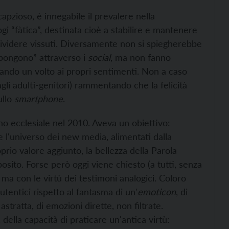
pzioso, è innegabile il prevalere nella
gi “fàtica”, destinata cioè a stabilire e mantenere
dividere vissuti. Diversamente non si spiegherebbe
espongono” attraverso i
social
, ma non fanno
 dando un volto ai propri sentimenti. Non a caso
gli adulti-genitori) rammentando che la felicità
ullo
smartphone
.
no ecclesiale nel 2010. Aveva un obiettivo:
e l'universo dei new media, alimentati dalla
oprio valore aggiunto, la bellezza della Parola
sito. Forse però oggi viene chiesto (a tutti, senza
e, ma con le virtù dei testimoni analogici. Coloro
utentici rispetto al fantasma di un'
emoticon
, di
stratta, di emozioni dirette, non filtrate.
della capacità di praticare un'antica virtù: