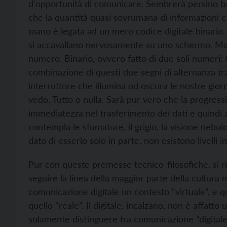
d'opportunità di comunicare. Sembrerà persino b
che la quantità quasi sovrumana di informazioni e
mano è legata ad un mero codice digitale binario.
si accavallano nervosamente su uno schermo. Ma di
numero. Binario, ovvero fatto di due soli numeri: 0 e
combinazione di questi due segni di alternanza t
interruttore che illumina od oscura le nostre gior
vedo. Tutto o nulla. Sarà pur vero che la progress
immediatezza nel trasferimento dei dati e quindi a
contempla le sfumature, il grigio, la visione nebul
dato di esserlo solo in parte, non esistono livelli 
Pur con queste premesse tecnico-filosofiche, si ri
seguire la linea della maggior parte della cultura 
comunicazione digitale un contesto “virtuale”, e qu
quello “reale”. Il digitale, incalzano, non è affat
solamente distinguere tra comunicazione “digitale” 