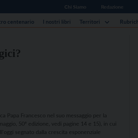
Chi Siamo
Redazione
stro centenario
I nostri libri
Territori
Rubric
gici?
nvoca Papa Francesco nel suo messaggio per la
aggio, 50ª edizione, vedi pagine 14 e 15), in cui
ell'oggi segnato dalla crescita esponenziale