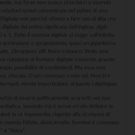
anale, ma forse non nuoce ricordarci a vicenda
 relazioni ormai concentrate nel palmo di una
 Digitale non perché stiamo a fare uso di dita che
gitale dal primo signficato dell'inglese
digit:
 1. Tutto il sistema digitale si regge sull'infinita
ra accensione e spegnimento, quasi un gigantesco
nate.
On
oppure
off
. Nero o bianco. Vedo, non
iva riduzione al formato digitale consente grande
mpia possibilità di condividerli. Ma essa non
osa, sfocata. O sei connesso o non sei. Non ti è
intermedi, niente imperfezioni, al bando i distinguo.
schia di essere politicamente scorretti nel non
mediatica, secondo cui è ormai errato definire la
indi in sé impoverito, rispetto alla ricchezza di
to un mondo fittizio, disincarnato. Semmai è concesso
e “fisica”.