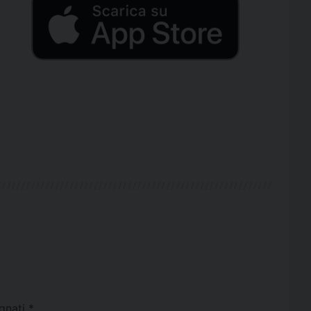
egnati
*