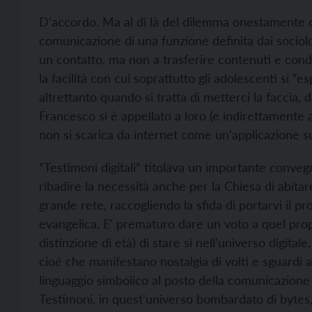
D'accordo. Ma al di là del dilemma onestamente ca
comunicazione di una funzione definita dai sociolo
un contatto, ma non a trasferire contenuti e con
la facilità con cui soprattutto gli adolescenti si “
altrettanto quando si tratta di metterci la faccia,
Francesco si è appellato a loro (e indirettamente a
non si scarica da internet come un'applicazione s
“Testimoni digitali” titolava un importante conveg
ribadire la necessità anche per la Chiesa di abitar
grande rete, raccogliendo la sfida di portarvi il pr
evangelica. E' prematuro dare un voto a quel propo
distinzione di età) di stare sì nell'universo digital
cioé che manifestano nostalgia di volti e sguardi a
linguaggio simbolico al posto della comunicazione a
Testimoni, in quest'universo bombardato di bytes, 