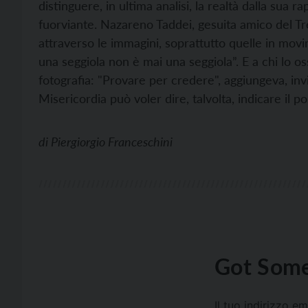
distinguere, in ultima analisi, la realtà dalla sua
fuorviante. Nazareno Taddei, gesuita amico del Tr
attraverso le immagini, soprattutto quelle in mov
una seggiola non è mai una seggiola”. E a chi lo o
fotografia: "Provare per credere", aggiungeva, invit
Misericordia può voler dire, talvolta, indicare il po
di
Piergiorgio Franceschini
Got Some
Il tuo indirizzo e