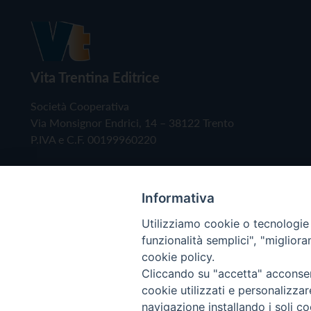
Vita Trentina Editrice
Società Cooperativa
Via Monsignor Endrici, 14 – 38122 Trento
P.IVA e C.F. 00199960220
Informativa
Utilizziamo cookie o tecnologie s
funzionalità semplici", "miglior
cookie policy.
Cliccando su "accetta" acconsent
Copyright © 2019 - Tutti i diritti riservati - Vita
cookie utilizzati e personalizza
navigazione installando i soli co