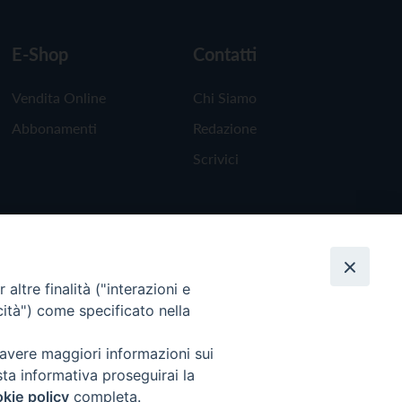
E-Shop
Contatti
Vendita Online
Chi Siamo
Abbonamenti
Redazione
Scrivici
altre finalità ("interazioni e
cità") come specificato nella
 avere maggiori informazioni sui
sta informativa proseguirai la
kie policy
completa.