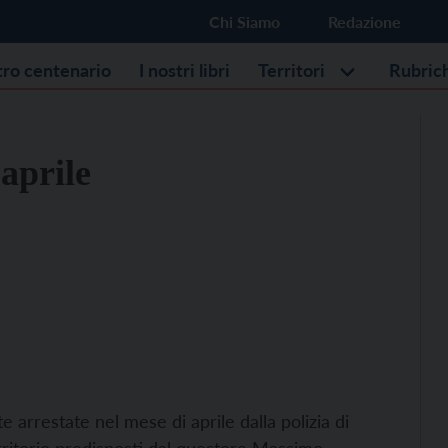
Chi Siamo
Redazione
stro centenario
I nostri libri
Territori
Rubric
 aprile
te arrestate nel mese di aprile dalla polizia di