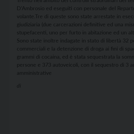
Trento nell’ambito dei controlli straordinari del 
D’Ambrosio ed eseguiti con personale del Repart
volante.
Tre di queste sono state arrestate in ese
giudiziaria (due carcerazioni definitive ed una mi
stupefacenti, uno per furto in abitazione ed un alt
Sono state inoltre indagate in stato di libertà 32 per
commerciali e la detenzione di droga ai fini di spa
grammi di cocaina, ed è stata sequestrata la som
persone e 373 autoveicoli, con il sequestro di 3 au
amministrative
di