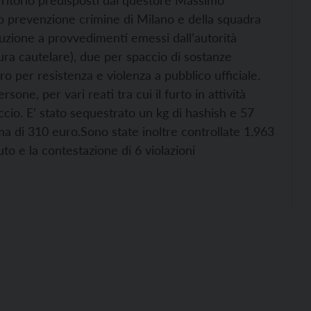
territorio predisposti dal questore Massimo
o prevenzione crimine di Milano e della squadra
cuzione a provvedimenti emessi dall’autorità
sura cautelare), due per spaccio di sostanze
ro per resistenza e violenza a pubblico ufficiale.
sone, per vari reati tra cui il furto in attività
ccio. E’ stato sequestrato un kg di hashish e 57
ma di 310 euro.
Sono state inoltre controllate 1.963
to e la contestazione di 6 violazioni