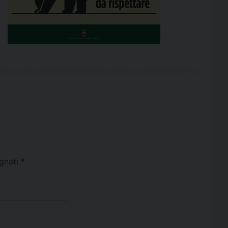
egnati
*