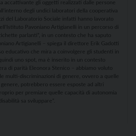
 accattivante gli oggetti realizzati dalle persone
ll’interno degli undici laboratori della cooperativa
zzi del Laboratorio Sociale infatti hanno lavorato
ll’Istituto Pavoniano Artigianelli in un percorso di
ichette parlanti”, in un contesto che ha saputo
oniano Artigianelli – spiega il direttore Erik Gadotti
 educativo che mira a coinvolgere gli studenti in
 quindi uno spot, ma è inserito in un contesto
iera di parità Eleonora Stenico – abbiamo voluto
e multi-discriminazioni di genere, ovvero a quelle
di genere, potrebbero essere esposte ad altri
proprio per premiare quelle capacità di autonomia
isabilità sa sviluppare”.