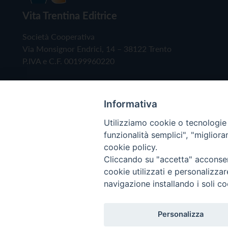
Vita Trentina Editrice
Società Cooperativa
Via Monsignor Endrici, 14 – 38122 Trento
P.IVA e C.F. 00199960220
Informativa
Utilizziamo cookie o tecnologie s
funzionalità semplici", "miglior
cookie policy.
Cliccando su "accetta" acconsent
Copyright © 2019 - Tutti i diritti riservati - Vita
cookie utilizzati e personalizza
navigazione installando i soli co
Privacy Policy
Personalizza