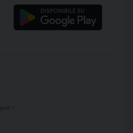
egnati
*