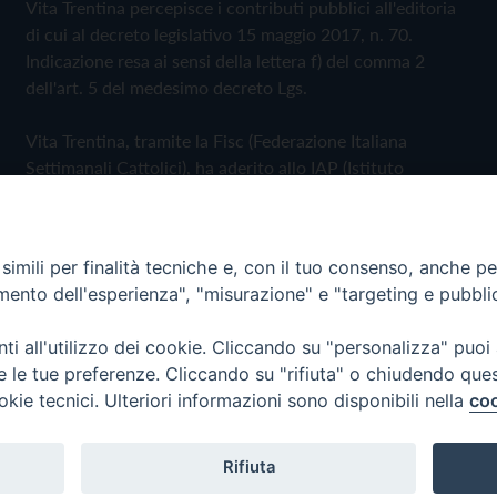
Vita Trentina percepisce i contributi pubblici all'editoria
di cui al decreto legislativo 15 maggio 2017, n. 70.
Indicazione resa ai sensi della lettera f) del comma 2
dell'art. 5 del medesimo decreto Lgs.
Vita Trentina, tramite la Fisc (Federazione Italiana
Settimanali Cattolici), ha aderito allo IAP (Istituto
dell'Autodisciplina Pubblicitaria) accettando il Codice di
Autodisciplina della Comunicazione Commerciale
imili per finalità tecniche e, con il tuo consenso, anche per 
Privacy Policy
Cookie Policy
amento dell'esperienza", "misurazione" e "targeting e pubbli
i all'utilizzo dei cookie. Cliccando su "personalizza" puoi
 Trentina Editrice
re le tue preferenze. Cliccando su "rifiuta" o chiudendo que
okie tecnici. Ulteriori informazioni sono disponibili nella
coo
Rifiuta