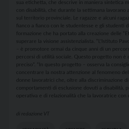
sua etichetta, che descrive in maniera sintetica ma
con disabilità, che durante la settimana lavorano a
sul territorio provinciale. Le ragazze e alcuni raga
fianco a fianco con le studentesse e gli studenti de
formazione che ha portato alla creazione delle “Et
superare la visione assistenzialista. “L’Istituto Pav
– è promotore ormai da cinque anni di un percorso
percorsi di utilità sociale. Questo progetto non è
preciso”. “In questo progetto – osserva la consigl
concentrare la nostra attenzione al fenomeno dell
donne lavoratrici che, oltre alla discriminazione 
comportamenti di esclusione dovuti a disabilità, 
operativa e di relazionalità che la lavoratrice con d
di
redazione VT