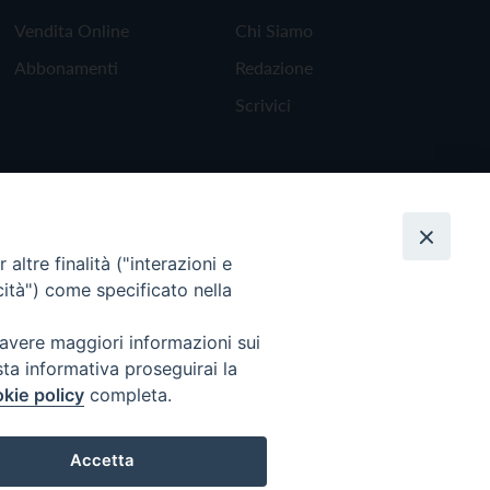
Vendita Online
Chi Siamo
Abbonamenti
Redazione
Scrivici
altre finalità ("interazioni e
cità") come specificato nella
 avere maggiori informazioni sui
sta informativa proseguirai la
kie policy
completa.
Torna all'inizio
Accetta