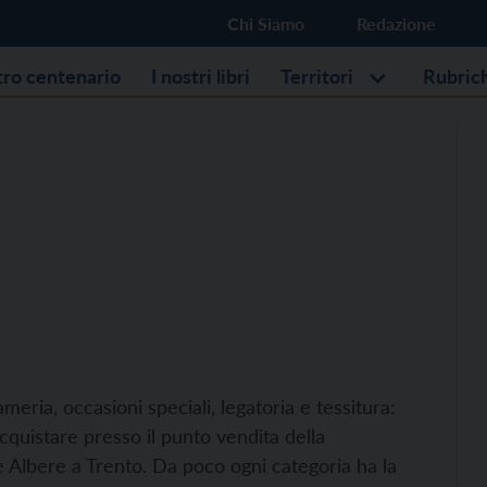
Chi Siamo
Redazione
stro centenario
I nostri libri
Territori
Rubric
meria, occasioni speciali, legatoria e tessitura:
cquistare presso il punto vendita della
e Albere a Trento. Da poco ogni categoria ha la