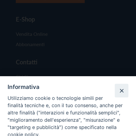
E-Shop
Vendita Online
Abbonamenti
Contatti
Chi Siamo
Informativa
Redazione
Scrivici
Utilizziamo cookie o tecnologie simili per
finalità tecniche e, con il tuo consenso, anche per
altre finalità ("interazioni e funzionalità semplici",
"miglioramento dell'esperienza", "misurazione" e
"targeting e pubblicità") come specificato nella
cookie policy.
Copyright © 2019 - Tutti i diritti riservati - Vit