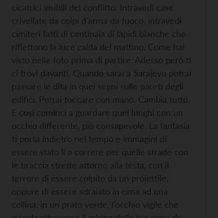
cicatrici visibili del conflitto. Intravedi case
crivellate da colpi d’arma da fuoco, intravedi
cimiteri fatti di centinaia di lapidi bianche che
riflettono la luce calda del mattino. Come hai
visto nelle foto prima di partire. Adesso però ti
ci trovi davanti. Quando sarai a Sarajevo potrai
passare le dita in quei segni sulle pareti degli
edifici. Potrai toccare con mano. Cambia tutto.
E così cominci a guardare quei luoghi con un
occhio differente, più consapevole. La fantasia
ti porta indietro nel tempo e immagini di
essere stato lì a correre per quelle strade con
le braccia strette attorno alla testa, con il
terrore di essere colpito da un proiettile,
oppure di essere sdraiato in cima ad una
collina, in un prato verde, l’occhio vigile che
guarda attraverso il mirino della tua arma da