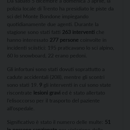
Da sabato 5 dicembre a domenica 3 aprile, la
polizia locale di Trento ha presidiato le piste da
sci del Monte Bondone impiegando
quotidianamente due agenti. Durante la
stagione sono stati fatti
263 interventi
che
hanno interessato
277 persone
coinvolte in
incidenti sciistici: 195 praticavano lo sci alpino,
60 lo snowboard, 22 erano pedoni.
Gli infortuni sono stati dovuti soprattutto a
cadute accidentali (208), mentre gli scontri
sono stati 19.
9
gli interventi in cui sono state
riscontrate
lesioni gravi
ed è stato allertato
l’elisoccorso per il trasporto del paziente
all’ospedale.
Significativo è stato il numero delle multe:
51
le persone sanzionate
per violazione delle