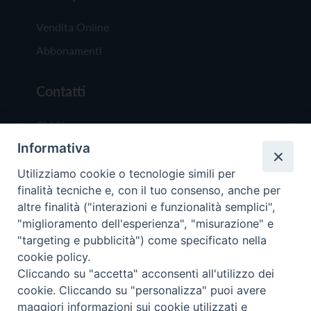
Vendita Online
Abbonamenti
Contatti
Chi Siamo
Informativa
Redazione
Scrivici
Utilizziamo cookie o tecnologie simili per
finalità tecniche e, con il tuo consenso, anche per
altre finalità ("interazioni e funzionalità semplici",
"miglioramento dell'esperienza", "misurazione" e
"targeting e pubblicità") come specificato nella
cookie policy.
Copyright © 2019 - Tutti i diritti riservati - Vit
Cliccando su "accetta" acconsenti all'utilizzo dei
Trentina Editrice
cookie. Cliccando su "personalizza" puoi avere
maggiori informazioni sui cookie utilizzati e