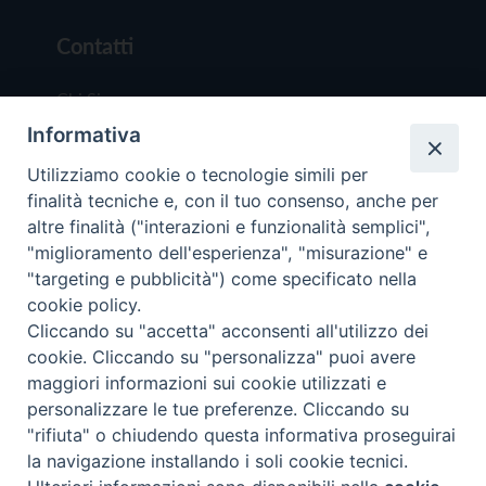
Contatti
Chi Siamo
Informativa
Redazione
Scrivici
Utilizziamo cookie o tecnologie simili per
finalità tecniche e, con il tuo consenso, anche per
altre finalità ("interazioni e funzionalità semplici",
"miglioramento dell'esperienza", "misurazione" e
"targeting e pubblicità") come specificato nella
cookie policy.
Copyright © 2019 - Tutti i diritti riservati - Vit
Cliccando su "accetta" acconsenti all'utilizzo dei
Trentina Editrice
cookie. Cliccando su "personalizza" puoi avere
maggiori informazioni sui cookie utilizzati e
Privacy Policy
personalizzare le tue preferenze. Cliccando su
Torna all'inizi
"rifiuta" o chiudendo questa informativa proseguirai
la navigazione installando i soli cookie tecnici.