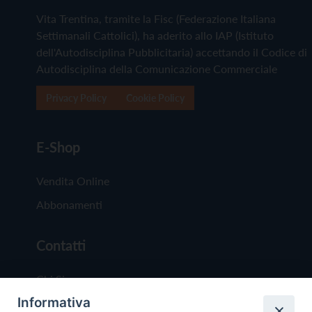
Vita Trentina, tramite la Fisc (Federazione Italiana
Settimanali Cattolici), ha aderito allo IAP (Istituto
dell'Autodisciplina Pubblicitaria) accettando il Codice di
Autodisciplina della Comunicazione Commerciale
Privacy Policy
Cookie Policy
E-Shop
Vendita Online
Abbonamenti
Contatti
Chi Siamo
Informativa
Redazione