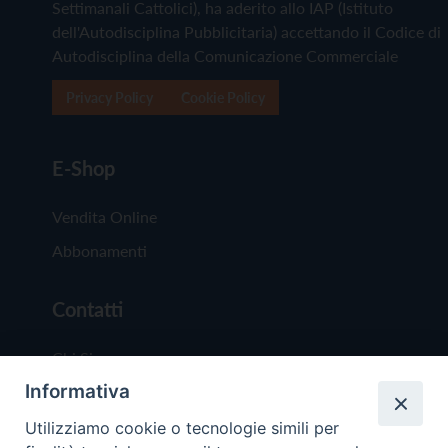
Settimanali Cattolici), ha aderito allo IAP (Istituto
dell'Autodisciplina Pubblicitaria) accettando il Codice di
Autodisciplina della Comunicazione Commerciale
Privacy Policy
Cookie Policy
E-Shop
Vendita Online
Abbonamenti
Contatti
Chi Siamo
Informativa
Redazione
Scrivici
Utilizziamo cookie o tecnologie simili per