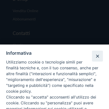
Vendita Online
Abbonamenti
Contatti
Chi Siamo
Informativa
Redazione
Scrivici
Utilizziamo cookie o tecnologie simili per
finalità tecniche e, con il tuo consenso, anche per
altre finalità ("interazioni e funzionalità semplici",
"miglioramento dell'esperienza", "misurazione" e
"targeting e pubblicità") come specificato nella
cookie policy.
Copyright © 2019 - Tutti i diritti riservati - Vit
Cliccando su "accetta" acconsenti all'utilizzo dei
Trentina Editrice
cookie. Cliccando su "personalizza" puoi avere
maggiori informazioni sui cookie utilizzati e