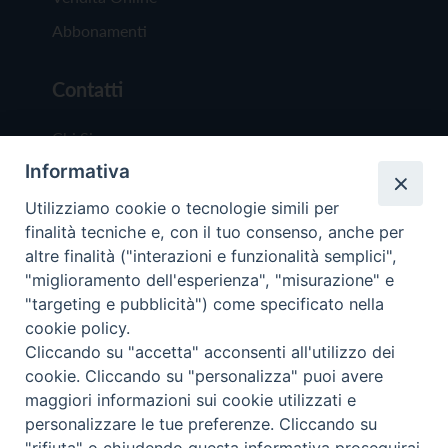
Abbonamenti
Contatti
Chi Siamo
Informativa
Redazione
Scrivici
Utilizziamo cookie o tecnologie simili per
finalità tecniche e, con il tuo consenso, anche per
altre finalità ("interazioni e funzionalità semplici",
"miglioramento dell'esperienza", "misurazione" e
"targeting e pubblicità") come specificato nella
cookie policy.
Copyright © 2019 - Tutti i diritti riservati - Vit
Cliccando su "accetta" acconsenti all'utilizzo dei
Trentina Editrice
cookie. Cliccando su "personalizza" puoi avere
maggiori informazioni sui cookie utilizzati e
Privacy Policy
personalizzare le tue preferenze. Cliccando su
Torna all'inizi