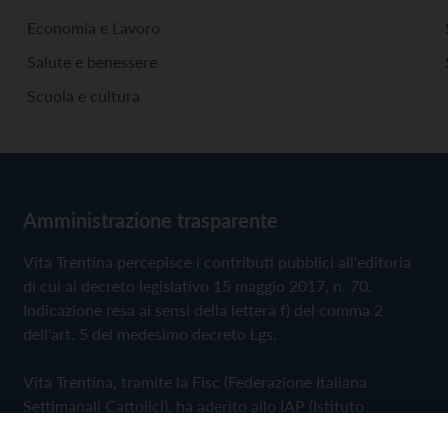
Economia e Lavoro
Salute e benessere
Scuola e cultura
Amministrazione trasparente
Vita Trentina percepisce i contributi pubblici all'editoria
di cui al decreto legislativo 15 maggio 2017, n. 70.
Indicazione resa ai sensi della lettera f) del comma 2
dell'art. 5 del medesimo decreto Lgs.
Vita Trentina, tramite la Fisc (Federazione Italiana
Settimanali Cattolici), ha aderito allo IAP (Istituto
dell'Autodisciplina Pubblicitaria) accettando il Codice di