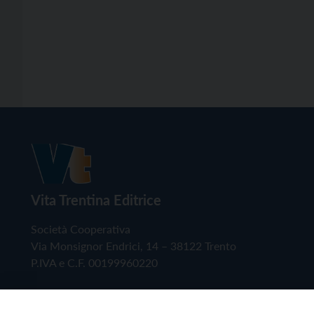
Vita Trentina Editrice
Società Cooperativa
Via Monsignor Endrici, 14 – 38122 Trento
P.IVA e C.F. 00199960220