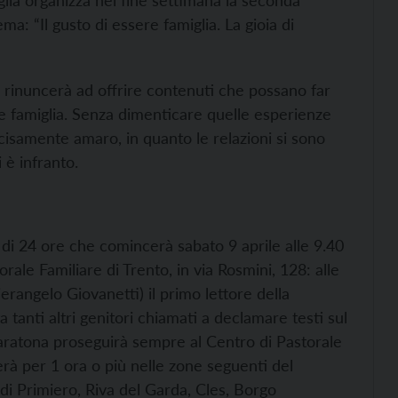
iglia organizza nel fine settimana la seconda
ma: “Il gusto di essere famiglia. La gioia di
si rinuncerà ad offrire contenuti che possano far
fare famiglia. Senza dimenticare quelle esperienze
decisamente amaro, in quanto le relazioni si sono
i è infranto.
 di 24 ore che comincerà sabato 9 aprile alle 9.40
rale Familiare di Trento, in via Rosmini, 128: alle
ierangelo Giovanetti) il primo lettore della
 tanti altri genitori chiamati a declamare testi sul
 maratona proseguirà sempre al Centro di Pastorale
erà per 1 ora o più nelle zone seguenti del
i Primiero, Riva del Garda, Cles, Borgo