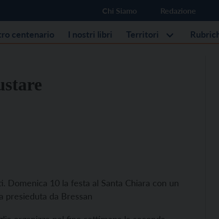
Chi Siamo
Redazione
stro centenario
I nostri libri
Territori
Rubric
ustare
i. Domenica 10 la festa al Santa Chiara con un
ssa presieduta da Bressan