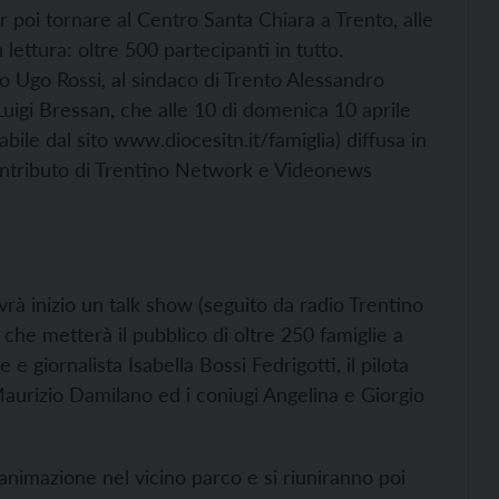
 poi tornare al Centro Santa Chiara a Trento, alle
 lettura: oltre 500 partecipanti in tutto.
to Ugo Rossi, al sindaco di Trento Alessandro
Luigi Bressan, che alle 10 di domenica 10 aprile
abile dal sito
www.diocesitn.it/famiglia) diffusa in
contributo di Trentino Network e Videonews
vrà inizio un talk show (seguito da radio Trentino
a che metterà il pubblico di oltre 250 famiglie a
 e giornalista Isabella Bossi Fedrigotti, il pilota
Maurizio Damilano ed i coniugi Angelina e Giorgio
i animazione nel vicino parco e si riuniranno poi