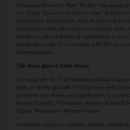
Valsugana, Rovereto, Malè, Pergine Valsugana) per
ore 23 per “trascorrere tutta la notte” di lettura in
Conclusione al Presidente della Provincia di Tren
Andreatta e infine all’arcivescovo emerito mons. 
chiuderà la 24H di lettura (il regolamento è scaric
diretta dal canale Terra Trentina di RTTR con il 
Communication.
Talk show, gioco e Santa Messa
Con inizio alle 10.15 all’Auditorium Santa Chiara a
inBlu, in diretta già dalle 9.30) sul tema della fest
confronto con alcune voci significative: la scrittrice
Renato Travaglia, il campione olimpico di marcia 
Viganò. Moderatore Alberto Faustini.
Al mattino i ragazzi e i bambini faranno attività d