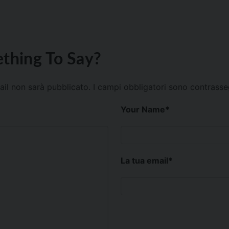
thing To Say?
mail non sarà pubblicato.
I campi obbligatori sono contrass
Your Name
*
La tua email
*