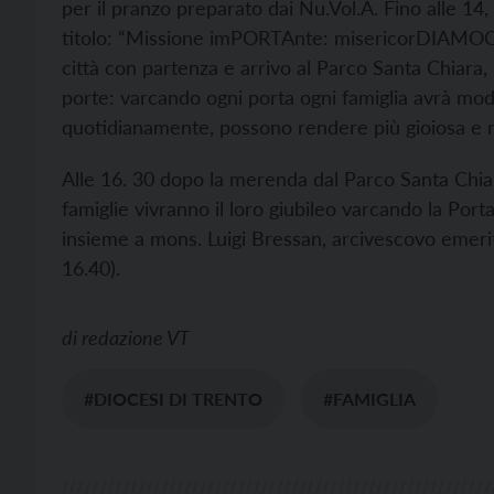
per il pranzo preparato dai Nu.Vol.A. Fino alle 14,
titolo: “Missione imPORTAnte: misericorDIAMOCI 
città con partenza e arrivo al Parco Santa Chiara, d
porte: varcando ogni porta ogni famiglia avrà mod
quotidianamente, possono rendere più gioiosa e ri
Alle 16. 30 dopo la merenda dal Parco Santa Chia
famiglie vivranno il loro giubileo varcando la Port
insieme a mons. Luigi Bressan, arcivescovo emerito
16.40).
di
redazione VT
#DIOCESI DI TRENTO
#FAMIGLIA