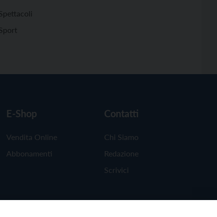
Spettacoli
Sport
E-Shop
Contatti
Vendita Online
Chi Siamo
Abbonamenti
Redazione
Scrivici