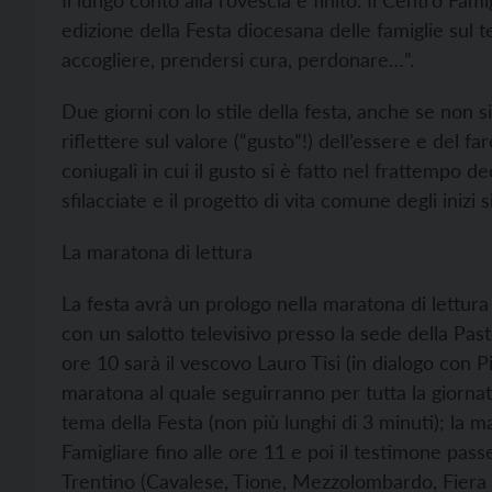
Il lungo conto alla rovescia è finito. Il Centro Fam
edizione della Festa diocesana delle famiglie sul te
accogliere, prendersi cura, perdonare…”.
Due giorni con lo stile della festa, anche se non 
riflettere sul valore (“gusto”!) dell’essere e del 
coniugali in cui il gusto si è fatto nel frattempo 
sfilacciate e il progetto di vita comune degli inizi s
La maratona di lettura
La festa avrà un prologo nella maratona di lettura
con un salotto televisivo presso la sede della Pasto
ore 10 sarà il vescovo Lauro Tisi (in dialogo con P
maratona al quale seguirranno per tutta la giornata
tema della Festa (non più lunghi di 3 minuti); la
Famigliare fino alle ore 11 e poi il testimone pass
Trentino (Cavalese, Tione, Mezzolombardo, Fiera d