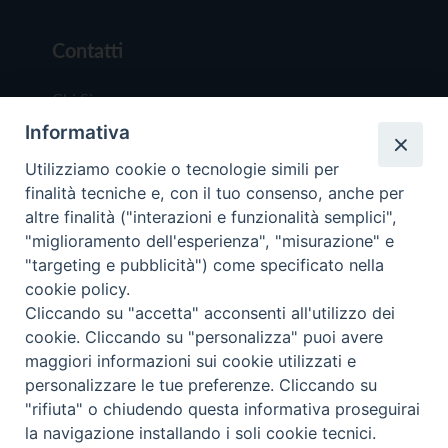
Contatti
Chi Siamo
Informativa
Redazione
Scrivici
Utilizziamo cookie o tecnologie simili per
finalità tecniche e, con il tuo consenso, anche per
altre finalità ("interazioni e funzionalità semplici",
"miglioramento dell'esperienza", "misurazione" e
"targeting e pubblicità") come specificato nella
cookie policy.
Copyright © 2019 - Tutti i diritti riservati - Vit
Cliccando su "accetta" acconsenti all'utilizzo dei
Trentina Editrice
cookie. Cliccando su "personalizza" puoi avere
maggiori informazioni sui cookie utilizzati e
Privacy Policy
personalizzare le tue preferenze. Cliccando su
Torna all'inizi
"rifiuta" o chiudendo questa informativa proseguirai
la navigazione installando i soli cookie tecnici.