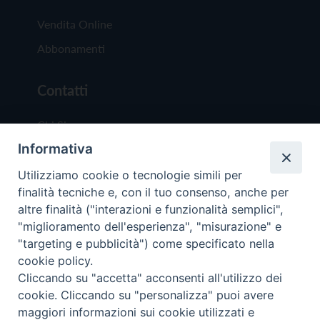
Vendita Online
Abbonamenti
Contatti
Chi Siamo
Informativa
Redazione
Scrivici
Utilizziamo cookie o tecnologie simili per
finalità tecniche e, con il tuo consenso, anche per
altre finalità ("interazioni e funzionalità semplici",
"miglioramento dell'esperienza", "misurazione" e
"targeting e pubblicità") come specificato nella
cookie policy.
Copyright © 2019 - Tutti i diritti riservati - Vit
Cliccando su "accetta" acconsenti all'utilizzo dei
Trentina Editrice
cookie. Cliccando su "personalizza" puoi avere
maggiori informazioni sui cookie utilizzati e
Privacy Policy