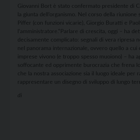
Giovanni Bort è stato confermato presidente di C
la giunta dell’organismo. Nel corso della riunione
Piffer (con funzioni vicarie), Giorgio Buratti e P
l’amministratore.
“Parlare di crescita, oggi – ha de
decisamente complicato: segnali di vera ripresa n
nel panorama internazionale, ovvero quello a cui or
imprese vivono (e troppo spesso muoiono) – ha agg
soffocante ed opprimente burocrazia che frena lo 
che la nostra associazione sia il luogo ideale per r
rappresentare un disegno di sviluppo di lungo ter
di