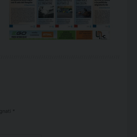
egnati
*