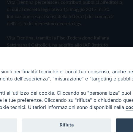
Vita Trentina percepisce i contributi pubblici all'editoria
di cui al decreto legislativo 15 maggio 2017, n. 70.
Indicazione resa ai sensi della lettera f) del comma 2
dell'art. 5 del medesimo decreto Lgs.
Vita Trentina, tramite la Fisc (Federazione Italiana
Settimanali Cattolici), ha aderito allo IAP (Istituto
dell'Autodisciplina Pubblicitaria) accettando il Codice di
Autodisciplina della Comunicazione Commerciale
imili per finalità tecniche e, con il tuo consenso, anche per 
Privacy Policy
Cookie Policy
amento dell'esperienza", "misurazione" e "targeting e pubbli
i all'utilizzo dei cookie. Cliccando su "personalizza" puoi
 Trentina Editrice
re le tue preferenze. Cliccando su "rifiuta" o chiudendo que
okie tecnici. Ulteriori informazioni sono disponibili nella
coo
Rifiuta