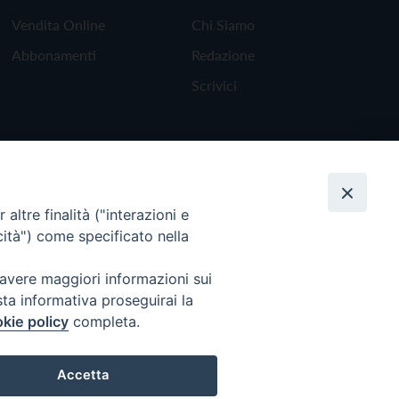
Vendita Online
Chi Siamo
Abbonamenti
Redazione
Scrivici
altre finalità ("interazioni e
cità") come specificato nella
 avere maggiori informazioni sui
sta informativa proseguirai la
kie policy
completa.
Torna all'inizio
Accetta