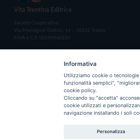
Vita Trentina Editrice
Società Cooperativa
Via Monsignor Endrici, 14 – 38122 Trento
P.IVA e C.F. 00199960220
Informativa
Utilizziamo cookie o tecnologie s
funzionalità semplici", "miglior
cookie policy.
Cliccando su "accetta" acconsent
Copyright © 2019 - Tutti i diritti riservati - Vita
cookie utilizzati e personalizza
navigazione installando i soli co
Privacy Policy
Personalizza