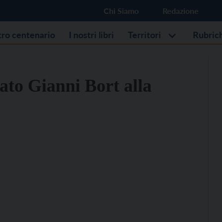
Chi Siamo
Redazione
stro centenario
I nostri libri
Territori
Rubric
to Gianni Bort alla