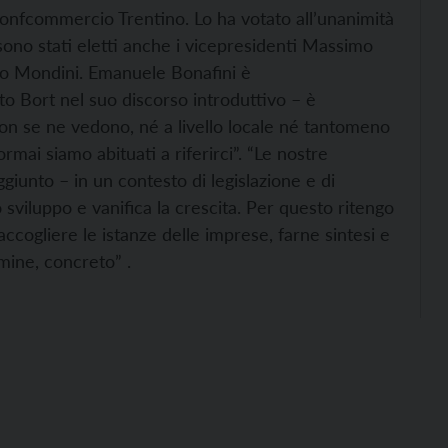
onfcommercio Trentino. Lo ha votato all’unanimità
 sono stati eletti anche i vicepresidenti Massimo
aolo Mondini. Emanuele Bonafini è
tto Bort nel suo discorso introduttivo – è
on se ne vedono, né a livello locale né tantomeno
mai siamo abituati a riferirci”. “Le nostre
iunto – in un contesto di legislazione e di
sviluppo e vanifica la crescita. Per questo ritengo
accogliere le istanze delle imprese, farne sintesi e
mine, concreto” .