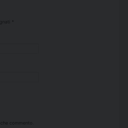
egnati
*
ta che commento.