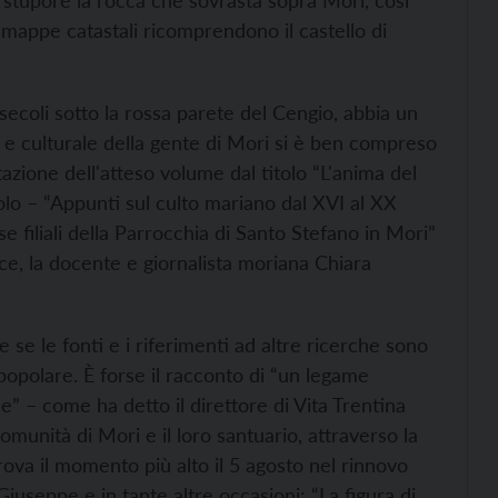
 stupore la rocca che sovrasta sopra Mori, così
 mappe catastali ricomprendono il castello di
ecoli sotto la rossa parete del Cengio, abbia un
 e culturale della gente di Mori si è ben compreso
zione dell'atteso volume dal titolo “L'anima del
tolo – “Appunti sul culto mariano dal XVI al XX
 filiali della Parrocchia di Santo Stefano in Mori”
ice, la docente e giornalista moriana Chiara
he se le fonti e i riferimenti ad altre ricerche sono
popolare. È forse il racconto di “un legame
e” – come ha detto il direttore di Vita Trentina
munità di Mori e il loro santuario, attraverso la
va il momento più alto il 5 agosto nel rinnovo
iuseppe e in tante altre occasioni: “La figura di