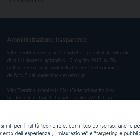
Scuola e cultura
Amministrazione trasparente
Vita Trentina percepisce i contributi pubblici all'editoria
di cui al decreto legislativo 15 maggio 2017, n. 70.
Indicazione resa ai sensi della lettera f) del comma 2
dell'art. 5 del medesimo decreto Lgs.
Vita Trentina, tramite la Fisc (Federazione Italiana
Settimanali Cattolici), ha aderito allo IAP (Istituto
dell'Autodisciplina Pubblicitaria) accettando il Codice di
Autodisciplina della Comunicazione Commerciale
imili per finalità tecniche e, con il tuo consenso, anche per 
Privacy Policy
Cookie Policy
amento dell'esperienza", "misurazione" e "targeting e pubbli