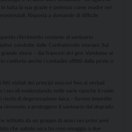
a in tutta la sua grazie e potenza come madre nel
istenziali, Risposta a domande di difficile
 questo riferimento costante al santuario
iziative condotte dalle Confraternite moriani. Sul
a grande storia – dai francesi del gen. Vandome ai
 conforto anche i contadini afflitti dalla peste o
 Atti visitali dei principi vescovi fino ai verbali
o i secoli evidenziando nelle varie epoche il ruolo
ei rischi di degenerazione laica – furono impedite
ia rinnovato a proteggere il santuario dal degrado.
e istituito da un gruppo di amici nei primi anni
mitato che sabato sera ha reso omaggio a due