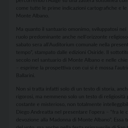
percorrendo l'Adige su una zattera sottolinea con
come tutte le prime indicazioni cartografiche e le
Monte Albano.
Ma quanto il santuario omonimo, sviluppatosi nei s
ruolo predominante anche nell'orizzonte religioso
sabato sera all'Auditorium comunale nella presenta
tempo”, stampato dalle edizioni Osiride. Il sottoti
secolo nel santuario di Monte Albano e nelle chiese
– esprime la prospettiva con cui si è mossa l'autr
Ballarini.
Non si tratta infatti solo di un testo di storia, anc
rigorosi, ma nemmeno solo un testo di religiosità 
costante e misterioso, non totalmente intelleggibil
Diego Andreatta nel presentare l'opera – “fra le co
devozione alla Madonna di Monte Albano”. Essa tro
del voto, ma anche nella festa primaverile di San G