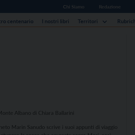
Chi Siamo
Redazione
stro centenario
I nostri libri
Territori
Rubric
 Monte Albano di Chiara Ballarini
neto Marin Sanudo scrive i suoi appunti di viaggio