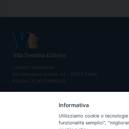
Vita Trentina Editrice
Società Cooperativa
Via Monsignor Endrici, 14 – 38122 Trento
P.IVA e C.F. 00199960220
Informativa
Utilizziamo cookie o tecnologie s
funzionalità semplici", "miglior