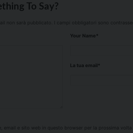
thing To Say?
mail non sarà pubblicato.
I campi obbligatori sono contrass
Your Name
*
La tua email
*
e, email e sito web in questo browser per la prossima vol