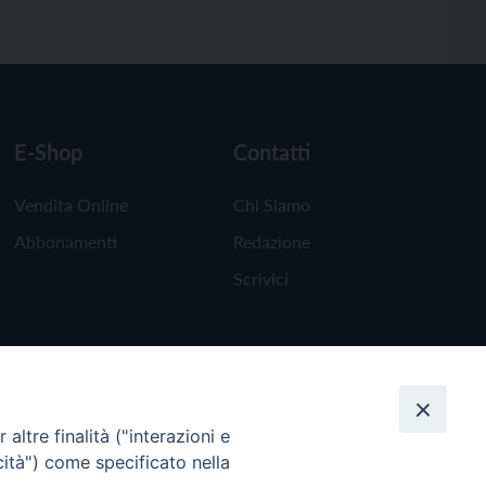
E-Shop
Contatti
Vendita Online
Chi Siamo
Abbonamenti
Redazione
Scrivici
altre finalità ("interazioni e
cità") come specificato nella