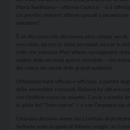
Maria Santissima – afferma l'autrice – si è offert
cui grembo deporre affanni epocali e pesantezze es
soluzione”.
È un filo rosso che attraversa oltre cinque secoli,
esercitato sia con le visite personali sia con le in
colle che sovrasta Mori sfilano i protagonisti dell
soldati della seconda guerra mondiale – ma trovano
dal colera nei secoli delle grandi epidemie.
Utilizzando fonti ufficiali e ufficiose, a partire dagli
delle assemblee comunali, Ballarini ha attraversat
che l'edificio sacro ha assunto. Con le curiosità d
le grida del “Trato marzo” – o con l'impegno via v
L'impulso decisivo venne dal Comitato di protezion
Settanta sotto la guida di Vittorio Longhi: un Co