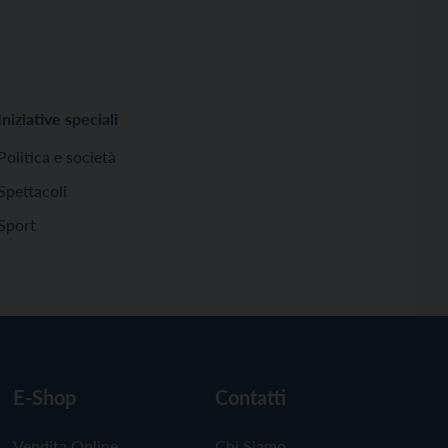
Iniziative speciali
Politica e società
Spettacoli
Sport
E-Shop
Contatti
Vendita Online
Chi Siamo