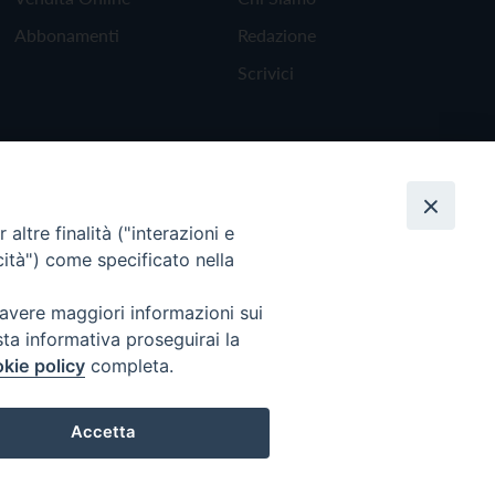
Abbonamenti
Redazione
Scrivici
altre finalità ("interazioni e
cità") come specificato nella
 avere maggiori informazioni sui
sta informativa proseguirai la
kie policy
completa.
Torna all'inizio
Accetta
Preferenze Cookie