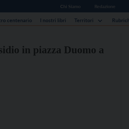
Chi Siamo
Redazione
stro centenario
I nostri libri
Territori
Rubric
esidio in piazza Duomo a