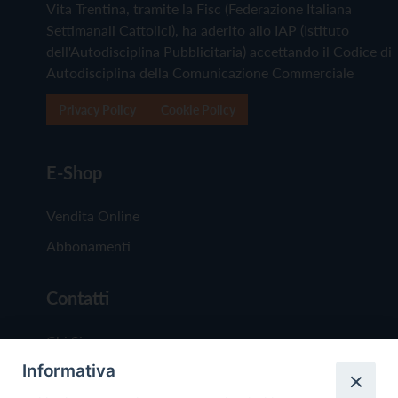
Vita Trentina, tramite la Fisc (Federazione Italiana
Settimanali Cattolici), ha aderito allo IAP (Istituto
dell'Autodisciplina Pubblicitaria) accettando il Codice di
Autodisciplina della Comunicazione Commerciale
Privacy Policy
Cookie Policy
E-Shop
Vendita Online
Abbonamenti
Contatti
Chi Siamo
Informativa
Redazione