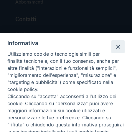
Abbonamenti
Contatti
Chi Siamo
Informativa
Redazione
Scrivici
Utilizziamo cookie o tecnologie simili per
finalità tecniche e, con il tuo consenso, anche per
altre finalità ("interazioni e funzionalità semplici",
"miglioramento dell'esperienza", "misurazione" e
"targeting e pubblicità") come specificato nella
cookie policy.
Copyright © 2019 - Tutti i diritti riservati - Vit
Cliccando su "accetta" acconsenti all'utilizzo dei
Trentina Editrice
cookie. Cliccando su "personalizza" puoi avere
maggiori informazioni sui cookie utilizzati e
Privacy Policy
personalizzare le tue preferenze. Cliccando su
Torna all'inizi
"rifiuta" o chiudendo questa informativa proseguirai
la navigazione installando i soli cookie tecnici.