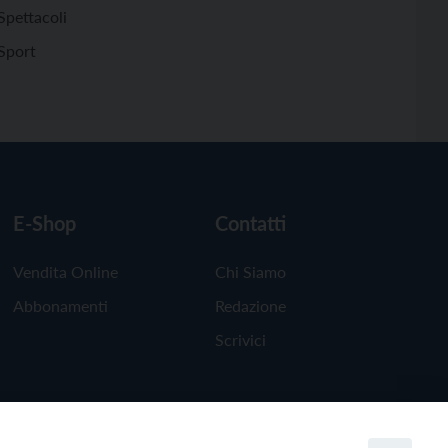
Spettacoli
Sport
E-Shop
Contatti
Vendita Online
Chi Siamo
Abbonamenti
Redazione
Scrivici