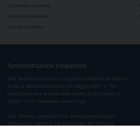
Economia e Lavoro
Salute e benessere
Scuola e cultura
Amministrazione trasparente
Vita Trentina percepisce i contributi pubblici all'editoria
di cui al decreto legislativo 15 maggio 2017, n. 70.
Indicazione resa ai sensi della lettera f) del comma 2
dell'art. 5 del medesimo decreto Lgs.
Vita Trentina, tramite la Fisc (Federazione Italiana
Settimanali Cattolici), ha aderito allo IAP (Istituto
dell'Autodisciplina Pubblicitaria) accettando il Codice di
Autodisciplina della Comunicazione Commerciale