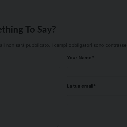
thing To Say?
mail non sarà pubblicato.
I campi obbligatori sono contrass
Your Name
*
La tua email
*