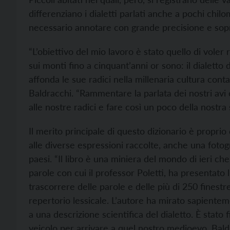
differenziano i dialetti parlati anche a pochi chil
necessario annotare con grande precisione e sopr
“L’obiettivo del mio lavoro è stato quello di voler
sui monti fino a cinquant’anni or sono: il dialetto
affonda le sue radici nella millenaria cultura con
Baldracchi. “Rammentare la parlata dei nostri avi 
alle nostre radici e fare così un poco della nostr
Il merito principale di questo dizionario è proprio 
alle diverse espressioni raccolte, anche una fotogr
paesi. “Il libro è una miniera del mondo di ieri 
parole con cui il professor Poletti, ha presentato
trascorrere delle parole e delle più di 250 finestr
repertorio lessicale. L’autore ha mirato sapientem
a una descrizione scientifica del dialetto. È stato 
veicolo per arrivare a quel nostro medioevo. Bald