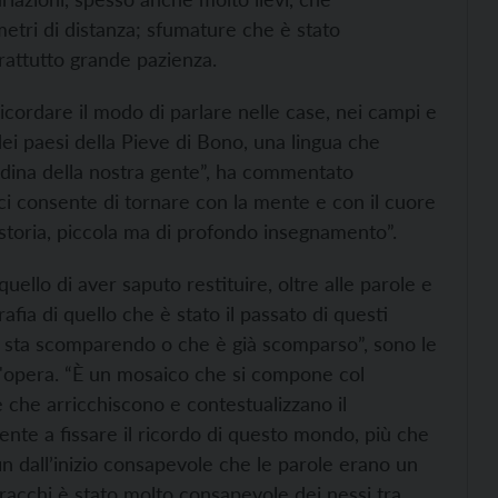
ometri di distanza; sfumature che è stato
attutto grande pazienza.
 ricordare il modo di parlare nelle case, nei campi e
 dei paesi della Pieve di Bono, una lingua che
tadina della nostra gente”, ha commentato
ci consente di tornare con la mente e con il cuore
a storia, piccola ma di profondo insegnamento”.
quello di aver saputo restituire, oltre alle parole e
afia di quello che è stato il passato di questi
che sta scomparendo o che è già scomparso”, sono le
 l'opera. “È un mosaico che si compone col
e che arricchiscono e contestualizzano il
ente a fissare il ricordo di questo mondo, più che
fin dall’inizio consapevole che le parole erano un
racchi è stato molto consapevole dei nessi tra