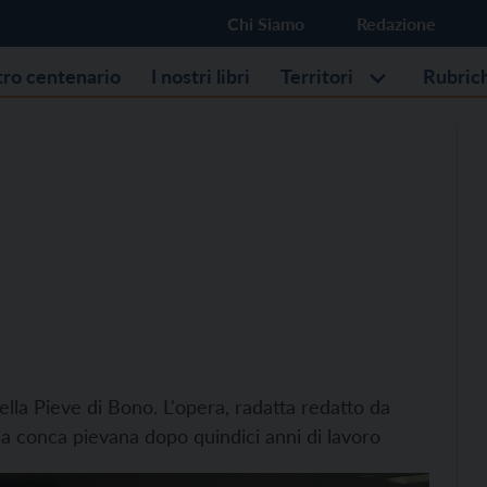
Chi Siamo
Redazione
stro centenario
I nostri libri
Territori
Rubric
ella Pieve di Bono. L'opera, radatta redatto da
lla conca pievana dopo quindici anni di lavoro