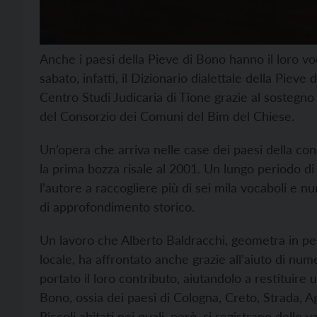
Anche i paesi della Pieve di Bono hanno il loro vo
sabato, infatti, il Dizionario dialettale della Piev
Centro Studi Judicaria di Tione grazie al sosteg
del Consorzio dei Comuni del Bim del Chiese.
Un’opera che arriva nelle case dei paesi della con
la prima bozza risale al 2001. Un lungo periodo d
l’autore a raccogliere più di sei mila vocaboli e 
di approfondimento storico.
Un lavoro che Alberto Baldracchi, geometra in pe
locale, ha affrontato anche grazie all’aiuto di num
portato il loro contributo, aiutandolo a restituire
Bono, ossia dei paesi di Cologna, Creto, Strada, 
Piccoli abitati nei quali, però, si registrano delle 