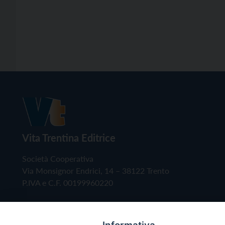
Vita Trentina Editrice
Società Cooperativa
Via Monsignor Endrici, 14 – 38122 Trento
P.IVA e C.F. 00199960220