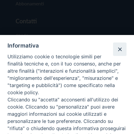
Abbonamenti
Contatti
Chi Siamo
Informativa
Redazione
Scrivici
Utilizziamo cookie o tecnologie simili per
finalità tecniche e, con il tuo consenso, anche per
altre finalità ("interazioni e funzionalità semplici",
"miglioramento dell'esperienza", "misurazione" e
"targeting e pubblicità") come specificato nella
cookie policy.
Copyright © 2019 - Tutti i diritti riservati - Vit
Cliccando su "accetta" acconsenti all'utilizzo dei
Trentina Editrice
cookie. Cliccando su "personalizza" puoi avere
maggiori informazioni sui cookie utilizzati e
Privacy Policy
personalizzare le tue preferenze. Cliccando su
Torna all'inizi
"rifiuta" o chiudendo questa informativa proseguirai