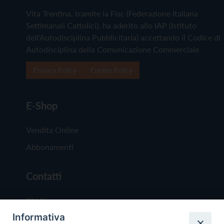
Vita Trentina, tramite la Fisc (Federazione Italiana
Settimanali Cattolici), ha aderito allo IAP (Istituto
dell'Autodisciplina Pubblicitaria) accettando il Codice di
Autodisciplina della Comunicazione Commerciale
Privacy Policy
Cookie Policy
E-Shop
Vendita Online
Abbonamenti
Contatti
Chi Siamo
Informativa
Redazione