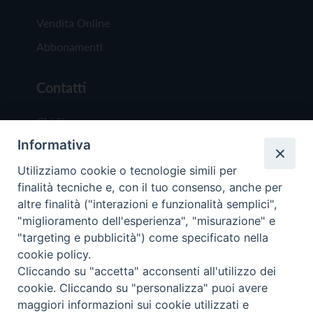
Vendita Online
Abbonamenti
Contatti
Chi Siamo
Informativa
Redazione
Scrivici
Utilizziamo cookie o tecnologie simili per
finalità tecniche e, con il tuo consenso, anche per
altre finalità ("interazioni e funzionalità semplici",
"miglioramento dell'esperienza", "misurazione" e
"targeting e pubblicità") come specificato nella
cookie policy.
Copyright © 2019 - Tutti i diritti riservati - Vit
Cliccando su "accetta" acconsenti all'utilizzo dei
Trentina Editrice
cookie. Cliccando su "personalizza" puoi avere
maggiori informazioni sui cookie utilizzati e
Privacy Policy