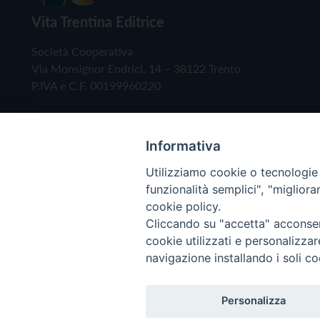
Vita Trentina Editrice
Società Cooperativa
Via Monsignor Endrici, 14 – 38122 Trento
P.IVA e C.F. 00199960220
Informativa
Utilizziamo cookie o tecnologie s
funzionalità semplici", "miglior
cookie policy.
Cliccando su "accetta" acconsent
Copyright © 2019 - Tutti i diritti riservati - Vita
cookie utilizzati e personalizza
navigazione installando i soli co
Privacy Policy
Personalizza