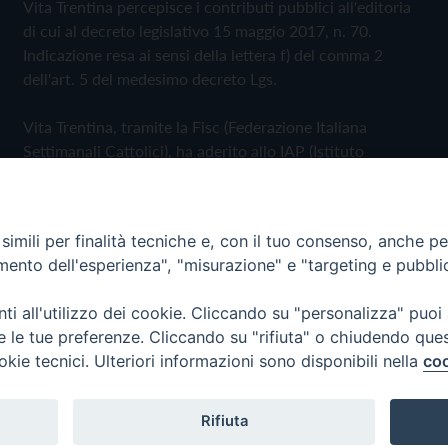
Vita Trentina percepisce i contributi pubblici all'editoria
di cui al decreto legislativo 15 maggio 2017, n. 70.
Indicazione resa ai sensi della lettera f) del comma 2
dell'art. 5 del medesimo decreto Lgs.
Vita Trentina, tramite la Fisc (Federazione Italiana
Settimanali Cattolici), ha aderito allo IAP (Istituto
dell'Autodisciplina Pubblicitaria) accettando il Codice di
Autodisciplina della Comunicazione Commerciale
imili per finalità tecniche e, con il tuo consenso, anche per 
Privacy Policy
Cookie Policy
amento dell'esperienza", "misurazione" e "targeting e pubbli
i all'utilizzo dei cookie. Cliccando su "personalizza" puoi
 Trentina Editrice
re le tue preferenze. Cliccando su "rifiuta" o chiudendo que
okie tecnici. Ulteriori informazioni sono disponibili nella
coo
Rifiuta