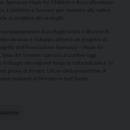
one Speranza-Hope for Children e Acav affrontano
a. L'obiettivo è lavorare per risolvere alla radice
rete ai problemi dei profughi.
ccompagnamento di profughi siriani e libanesi di
Microfinanza e Sviluppo attiverà un progetto di
progetto dell’Associazione Speranza – Hope for
a. Ipsia del Trentino opererà al confine oggi
il disagio dei migranti lungo la rotta balcanica. In
 nei pressi di Sevaré. L’Acav darà prospettive di
omunità ospitanti di Morobo in Sud Sudan.
RAZIONI