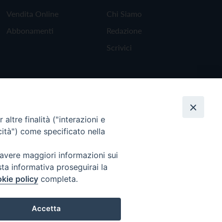
Vendita Online
Chi Siamo
Abbonamenti
Redazione
Scrivici
altre finalità ("interazioni e
cità") come specificato nella
 avere maggiori informazioni sui
sta informativa proseguirai la
kie policy
completa.
Torna all'inizio
Accetta