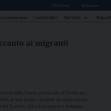
Chi Siamo
Redazione
stro centenario
I nostri libri
Territori
Rubric
accanto ai migranti
provati dalla Giunta provinciale di Trento per
 Mali, al Sud Sudan i progetti di cooperazione
li del Trentino, Edus Educazione e Sviluppo,