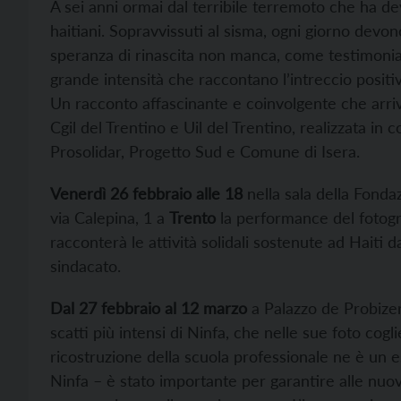
A sei anni ormai dal terribile terremoto che ha d
haitiani. Sopravvissuti al sisma, ogni giorno devo
speranza di rinascita non manca, come testimoniano
grande intensità che raccontano l’intreccio positivo
Un racconto affascinante e coinvolgente che arriv
Cgil del Trentino e Uil del Trentino, realizzata in
Prosolidar, Progetto Sud e Comune di Isera.
Venerdì 26 febbraio alle 18
nella sala della Fonda
via Calepina, 1 a
Trento
la performance del fotogr
racconterà le attività solidali sostenute ad Haiti 
sindacato.
Dal 27 febbraio al 12 marzo
a Palazzo de Probize
scatti più intensi di Ninfa, che nelle sue foto cogl
ricostruzione della scuola professionale ne è un 
Ninfa – è stato importante per garantire alle nuov