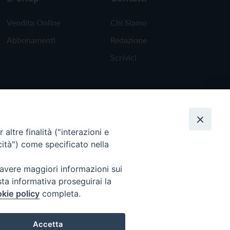
Vendita Online
Chi Siamo
Abbonamenti
Redazione
Scrivici
altre finalità ("interazioni e
cità") come specificato nella
 avere maggiori informazioni sui
sta informativa proseguirai la
kie policy
completa.
Torna all'inizio
Accetta