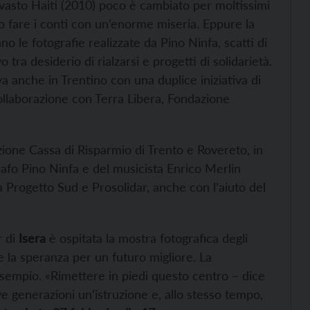
evasto Haiti (2010) poco è cambiato per moltissimi
no fare i conti con un’enorme miseria. Eppure la
 le fotografie realizzate da Pino Ninfa, scatti di
 tra desiderio di rialzarsi e progetti di solidarietà.
a anche in Trentino con una duplice iniziativa di
 collaborazione con Terra Libera, Fondazione
zione Cassa di Risparmio di Trento e Rovereto, in
afo Pino Ninfa e del musicista Enrico Merlin
da Progetto Sud e Prosolidar, anche con l’aiuto del
r di
Isera
è ospitata la mostra fotografica degli
ie la speranza per un futuro migliore. La
esempio. «Rimettere in piedi questo centro – dice
e generazioni un’istruzione e, allo stesso tempo,