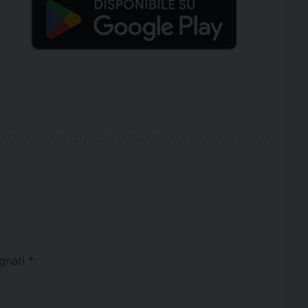
egnati
*