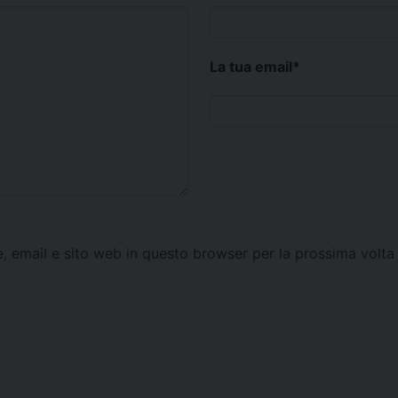
La tua email
*
e, email e sito web in questo browser per la prossima vol