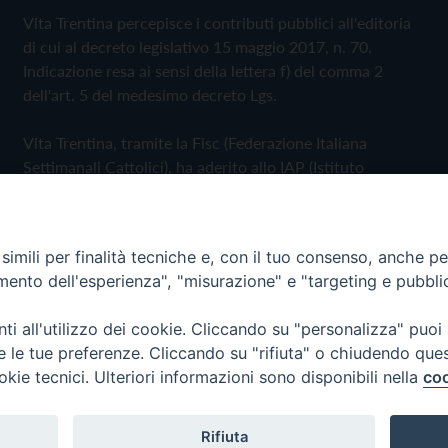
Vita Trentina percepisce i contributi pubblici all'editoria
di cui al decreto legislativo 15 maggio 2017, n. 70.
Indicazione resa ai sensi della lettera f) del comma 2
dell'art. 5 del medesimo decreto Lgs.
Vita Trentina, tramite la Fisc (Federazione Italiana
Settimanali Cattolici), ha aderito allo IAP (Istituto
dell'Autodisciplina Pubblicitaria) accettando il Codice di
Autodisciplina della Comunicazione Commerciale
imili per finalità tecniche e, con il tuo consenso, anche per 
Privacy Policy
Cookie Policy
amento dell'esperienza", "misurazione" e "targeting e pubbli
i all'utilizzo dei cookie. Cliccando su "personalizza" puoi
 Trentina Editrice
re le tue preferenze. Cliccando su "rifiuta" o chiudendo que
okie tecnici. Ulteriori informazioni sono disponibili nella
coo
Rifiuta