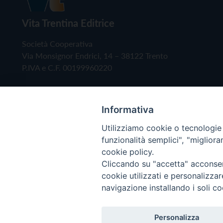
Vita Trentina Editrice
Società Cooperativa
Via Monsignor Endrici, 14 – 38122 Trento
P.IVA e C.F. 00199960220
Informativa
Utilizziamo cookie o tecnologie s
funzionalità semplici", "miglior
cookie policy.
Cliccando su "accetta" acconsent
Copyright © 2019 - Tutti i diritti riservati - Vita
cookie utilizzati e personalizza
navigazione installando i soli co
Privacy Policy
Personalizza