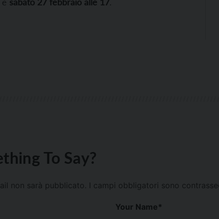
e è
sabato 27 febbraio alle 17
.
thing To Say?
mail non sarà pubblicato.
I campi obbligatori sono contrass
Your Name
*