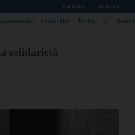
Chi Siamo
Redazione
stro centenario
I nostri libri
Territori
Rubric
la solidarietà