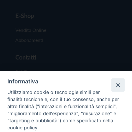
E-Shop
Vendita Online
Abbonamenti
Contatti
Chi Siamo
Informativa
Redazione
Scrivici
Utilizziamo cookie o tecnologie simili per
finalità tecniche e, con il tuo consenso, anche per
altre finalità ("interazioni e funzionalità semplici",
"miglioramento dell'esperienza", "misurazione" e
"targeting e pubblicità") come specificato nella
cookie policy.
Copyright © 2019 - Tutti i diritti riservati - Vit