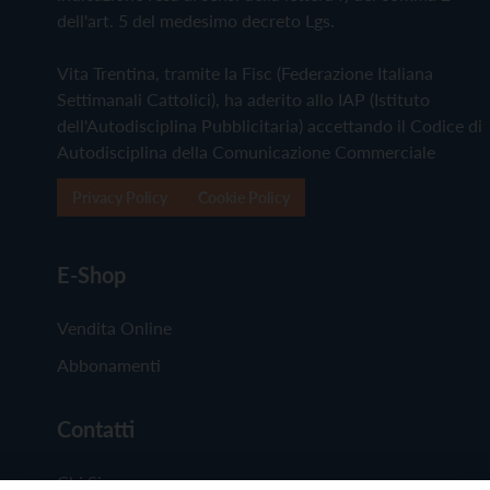
dell'art. 5 del medesimo decreto Lgs.
Vita Trentina, tramite la Fisc (Federazione Italiana
Settimanali Cattolici), ha aderito allo IAP (Istituto
dell'Autodisciplina Pubblicitaria) accettando il Codice di
Autodisciplina della Comunicazione Commerciale
Privacy Policy
Cookie Policy
E-Shop
Vendita Online
Abbonamenti
Contatti
Chi Siamo