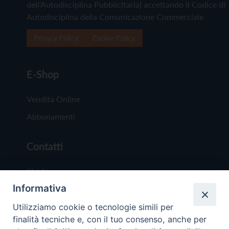
dell'Autodisciplina Pubblicitaria) accettando il Codice di
Autodisciplina della Comunicazione Commerciale
Privacy Policy
Cookie Policy
E-Shop
Vendita Online
Abbonamenti
Contatti
Chi Siamo
Informativa
Redazione
Scrivici
Utilizziamo cookie o tecnologie simili per
finalità tecniche e, con il tuo consenso, anche per