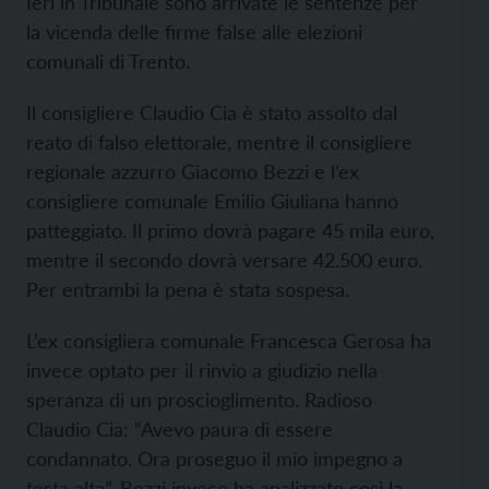
Ieri in Tribunale sono arrivate le sentenze per
la vicenda delle firme false alle elezioni
comunali di Trento.
Il consigliere Claudio Cia è stato assolto dal
reato di falso elettorale, mentre il consigliere
regionale azzurro Giacomo Bezzi e l’ex
consigliere comunale Emilio Giuliana hanno
patteggiato. Il primo dovrà pagare 45 mila euro,
mentre il secondo dovrà versare 42.500 euro.
Per entrambi la pena è stata sospesa.
L’ex consigliera comunale Francesca Gerosa ha
invece optato per il rinvio a giudizio nella
speranza di un proscioglimento. Radioso
Claudio Cia: “Avevo paura di essere
condannato. Ora proseguo il mio impegno a
testa alta”. Bezzi invece ha analizzato così la