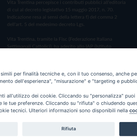
Vita Trentina percepisce i contributi pubblici all'editoria
di cui al decreto legislativo 15 maggio 2017, n. 70.
Indicazione resa ai sensi della lettera f) del comma 2
dell'art. 5 del medesimo decreto Lgs.
Vita Trentina, tramite la Fisc (Federazione Italiana
Settimanali Cattolici), ha aderito allo IAP (Istituto
dell'Autodisciplina Pubblicitaria) accettando il Codice di
Autodisciplina della Comunicazione Commerciale
imili per finalità tecniche e, con il tuo consenso, anche per 
Privacy Policy
Cookie Policy
amento dell'esperienza", "misurazione" e "targeting e pubbli
i all'utilizzo dei cookie. Cliccando su "personalizza" puoi
 Trentina Editrice
re le tue preferenze. Cliccando su "rifiuta" o chiudendo que
okie tecnici. Ulteriori informazioni sono disponibili nella
coo
Rifiuta