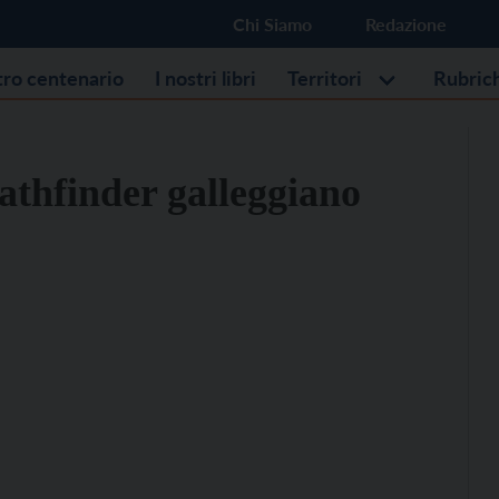
Chi Siamo
Redazione
stro centenario
I nostri libri
Territori
Rubric
Pathfinder galleggiano