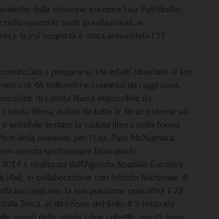
 condotto dalla missione europea Lisa Pathfinder,
 nello spazio le onde gravitazionali, le
in e la cui scoperta è stata annunciata l’11
cominciato a prepararsi. Ha infatti rilasciato al suo
metro di 46 millimetri e connessi da raggi laser,
osizione di caduta libera impossibile da
n caduta libera, isolati da tutte le forze esterne ad
 è possibile testare la caduta libera nella forma
tifico della missione per l’Esa, Paul McNamara.
con questo spettacolare laboratorio
 2014 e realizzata dall’Agenzia Spaziale Europea
na (Asi), in collaborazione con Istituto Nazionale di
onda ha raggiunto la sua posizione operativa il 22
alla Terra, in direzione del Sole. Il 3 febbraio
lle pareti della sonda i due cubetti; questi sono