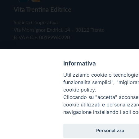
Vita Trentina Editrice
Società Cooperativa
Via Monsignor Endrici, 14 – 38122 Trento
P.IVA e C.F. 00199960220
Informativa
Utilizziamo cookie o tecnologie s
funzionalità semplici", "miglior
cookie policy.
Cliccando su "accetta" acconsent
Copyright © 2019 - Tutti i diritti riservati - Vita
cookie utilizzati e personalizza
navigazione installando i soli co
Privacy Policy
Personalizza