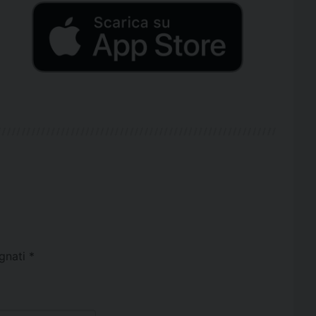
egnati
*