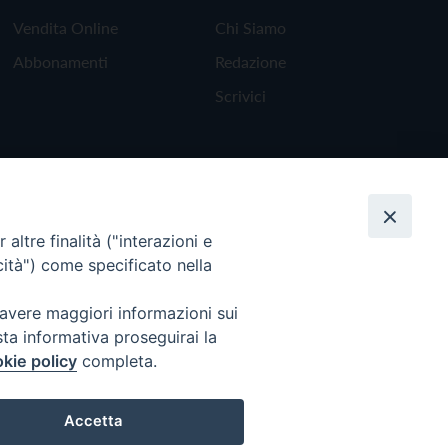
Vendita Online
Chi Siamo
Abbonamenti
Redazione
Scrivici
altre finalità ("interazioni e
cità") come specificato nella
 avere maggiori informazioni sui
sta informativa proseguirai la
kie policy
completa.
Torna all'inizio
Accetta