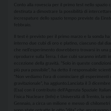
Conto alla rovescia per il primo test nello spazio
destinata a dimostrare la possibilità di intercettare
increspature dello spazio tempo previste da Einste
febbraio.
Il test è previsto per il primo marzo e la sonda ha 
interno due cubi di oro e platino, ciascuno dal dia
che nell’esperimento dovrebbero trovarsi in una p
riprodurre sulla Terra. I due cubi saranno infatti i
eccezione della gravità. “Solo in queste condizioni
più pura possibile”, ha detto il responsabile scien
“Non vediamo l’ora di cominciare gli esperimenti 
gravitazionale”, ha aggiunto.
Lanciata il 3 dicembre
(Esa) con il contributo dell’Agenzia Spaziale Italia
Fisica Nucleare (Infn) e Università di Trento, la s
Gennaio, a circa un milione e messo di chilometri d
sono state retratte le otto “dita” che ancoravano a