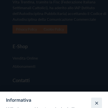
Vita Trentina, tramite la Fisc (Federazione Italiana
Settimanali Cattolici), ha aderito allo IAP (Istituto
dell'Autodisciplina Pubblicitaria) accettando il Codice di
Autodisciplina della Comunicazione Commerciale
Privacy Policy
Cookie Policy
E-Shop
Vendita Online
Abbonamenti
Contatti
Chi Siamo
Informativa
Redazione