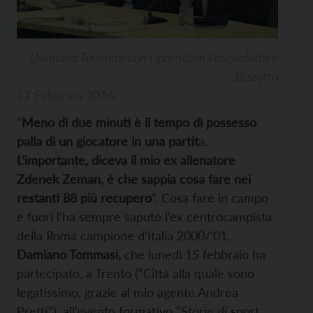
Damiano Tommasi con i giornalisti Pasqualotto e
Bizzotto
17 Febbraio 2016
“
Meno di due minuti è il tempo di possesso
palla di un giocatore in una partit
a.
L’importante, diceva il mio ex allenatore
Zdenek Zeman, è che sappia cosa fare nei
restanti 88 più recupero
”. Cosa fare in campo
e fuori l’ha sempre saputo l’ex centrocampista
della Roma campione d’Italia 2000/’01,
Damiano Tommasi,
che lunedì 15 febbraio ha
partecipato, a Trento (“Città alla quale sono
legatissimo, grazie al mio agente Andrea
Pretti”), all’evento formativo “Storie di sport,