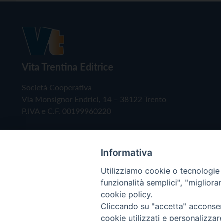
Vita Trentina Editrice
Società Cooperativa
Via Monsignor Endrici, 14 – 38122 Trento
P.IVA e C.F. 00199960220
Informativa
Utilizziamo cookie o tecnologie s
funzionalità semplici", "miglior
cookie policy.
Cliccando su "accetta" acconsent
Copyright © 2019 - Tutti i diritti riservati - Vita
cookie utilizzati e personalizza