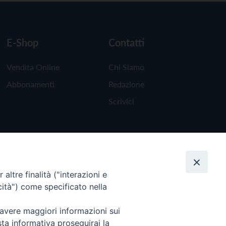
E-Shop
Contatti
Vendita Online
Chi Siamo
Abbonamenti
Redazione
Scrivici
altre finalità ("interazioni e
cità") come specificato nella
 avere maggiori informazioni sui
sta informativa proseguirai la