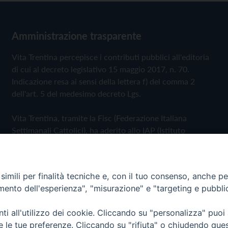
Amministrazione trasparente
Vita Trentina percepisce i contributi pubblici all'editoria
di cui al decreto legislativo 15 maggio 2017, n. 70.
Indicazione resa ai sensi della lettera f) del comma 2
dell'art. 5 del medesimo decreto Lgs.
Vita Trentina, tramite la Fisc (Federazione Italiana
Settimanali Cattolici), ha aderito allo IAP (Istituto
dell'Autodisciplina Pubblicitaria) accettando il Codice di
Autodisciplina della Comunicazione Commerciale
imili per finalità tecniche e, con il tuo consenso, anche per 
Privacy Policy
Cookie Policy
amento dell'esperienza", "misurazione" e "targeting e pubbli
i all'utilizzo dei cookie. Cliccando su "personalizza" puoi
 Trentina Editrice
re le tue preferenze. Cliccando su "rifiuta" o chiudendo que