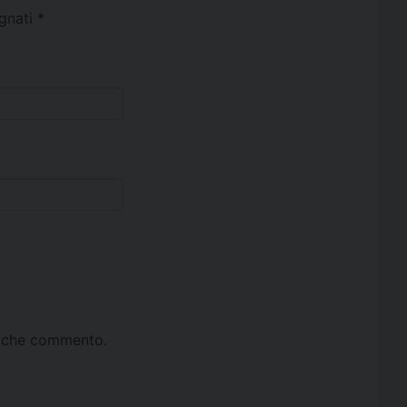
egnati
*
ta che commento.