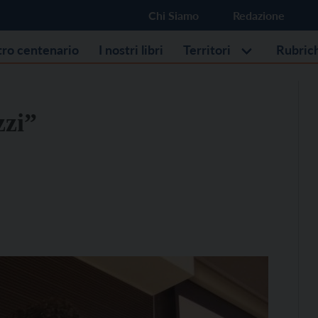
Chi Siamo
Redazione
stro centenario
I nostri libri
Territori
Rubric
zzi”