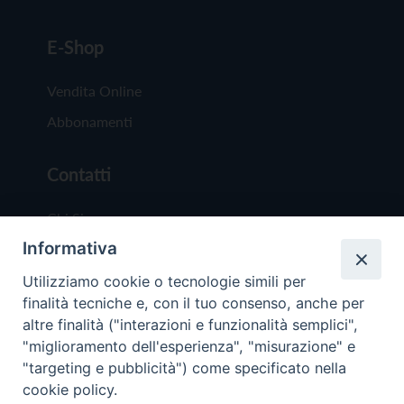
E-Shop
Vendita Online
Abbonamenti
Contatti
Chi Siamo
Informativa
Redazione
Scrivici
Utilizziamo cookie o tecnologie simili per
finalità tecniche e, con il tuo consenso, anche per
altre finalità ("interazioni e funzionalità semplici",
"miglioramento dell'esperienza", "misurazione" e
"targeting e pubblicità") come specificato nella
cookie policy.
Copyright © 2019 - Tutti i diritti riservati - Vit