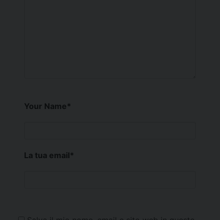
Your Name
*
La tua email
*
Salva il mio nome, email e sito web in questo