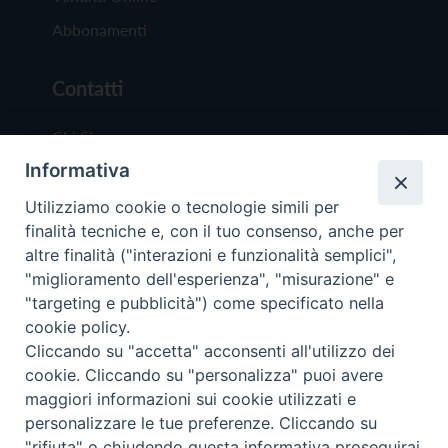
Abbonamenti
Contatti
Chi Siamo
Informativa
Redazione
Scrivici
Utilizziamo cookie o tecnologie simili per
finalità tecniche e, con il tuo consenso, anche per
altre finalità ("interazioni e funzionalità semplici",
"miglioramento dell'esperienza", "misurazione" e
"targeting e pubblicità") come specificato nella
cookie policy.
Copyright © 2019 - Tutti i diritti riservati - Vit
Cliccando su "accetta" acconsenti all'utilizzo dei
Trentina Editrice
cookie. Cliccando su "personalizza" puoi avere
maggiori informazioni sui cookie utilizzati e
Privacy Policy
personalizzare le tue preferenze. Cliccando su
Torna all'inizi
"rifiuta" o chiudendo questa informativa proseguirai