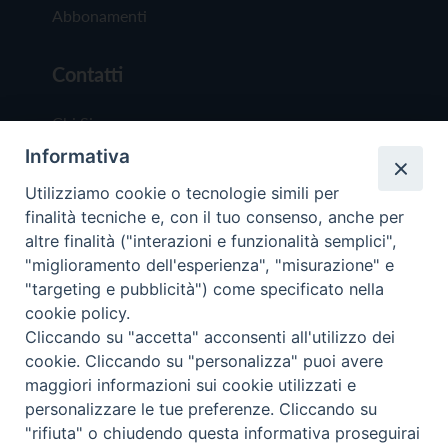
Abbonamenti
Contatti
Chi Siamo
Informativa
Redazione
Scrivici
Utilizziamo cookie o tecnologie simili per
finalità tecniche e, con il tuo consenso, anche per
altre finalità ("interazioni e funzionalità semplici",
"miglioramento dell'esperienza", "misurazione" e
"targeting e pubblicità") come specificato nella
cookie policy.
Copyright © 2019 - Tutti i diritti riservati - Vit
Cliccando su "accetta" acconsenti all'utilizzo dei
Trentina Editrice
cookie. Cliccando su "personalizza" puoi avere
maggiori informazioni sui cookie utilizzati e
Privacy Policy
personalizzare le tue preferenze. Cliccando su
Torna all'inizi
"rifiuta" o chiudendo questa informativa proseguirai