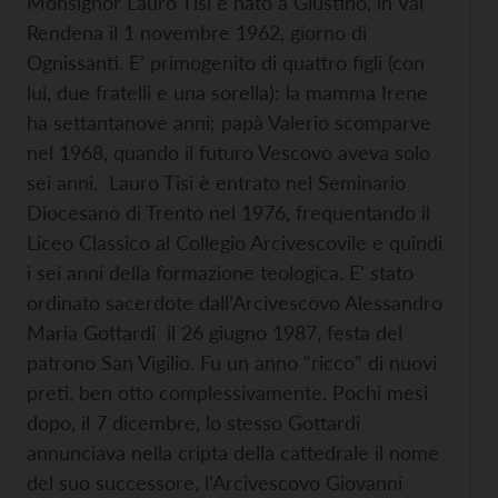
Monsignor Lauro Tisi è nato a Giustino, in Val
Rendena il 1 novembre 1962, giorno di
Ognissanti. E’ primogenito di quattro figli (con
lui, due fratelli e una sorella): la mamma Irene
ha settantanove anni; papà Valerio scomparve
nel 1968, quando il futuro Vescovo aveva solo
sei anni. Lauro Tisi è entrato nel Seminario
Diocesano di Trento nel 1976, frequentando il
Liceo Classico al Collegio Arcivescovile e quindi
i sei anni della formazione teologica. E’ stato
ordinato sacerdote dall’Arcivescovo Alessandro
Maria Gottardi il 26 giugno 1987, festa del
patrono San Vigilio. Fu un anno “ricco” di nuovi
preti, ben otto complessivamente. Pochi mesi
dopo, il 7 dicembre, lo stesso Gottardi
annunciava nella cripta della cattedrale il nome
del suo successore, l’Arcivescovo Giovanni