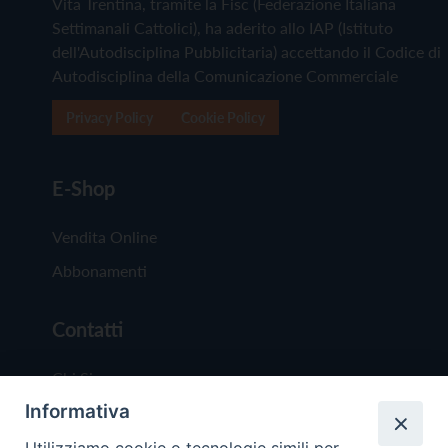
Vita Trentina, tramite la Fisc (Federazione Italiana
Settimanali Cattolici), ha aderito allo IAP (Istituto
dell'Autodisciplina Pubblicitaria) accettando il Codice di
Autodisciplina della Comunicazione Commerciale
Privacy Policy
Cookie Policy
E-Shop
Vendita Online
Abbonamenti
Contatti
Chi Siamo
Informativa
Redazione
Scrivici