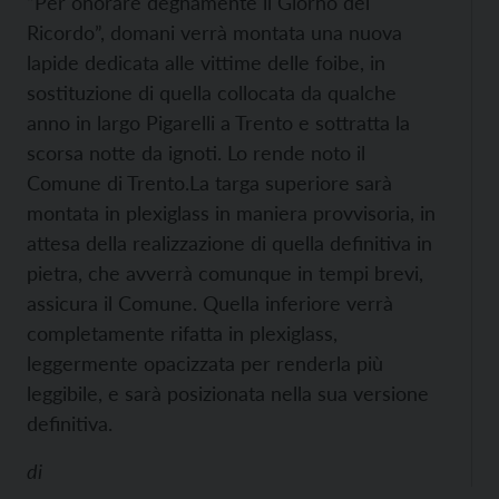
“Per onorare degnamente il Giorno del
Ricordo”, domani verrà montata una nuova
lapide dedicata alle vittime delle foibe, in
sostituzione di quella collocata da qualche
anno in largo Pigarelli a Trento e sottratta la
scorsa notte da ignoti. Lo rende noto il
Comune di Trento.
La targa superiore sarà
montata in plexiglass in maniera provvisoria, in
attesa della realizzazione di quella definitiva in
pietra, che avverrà comunque in tempi brevi,
assicura il Comune. Quella inferiore verrà
completamente rifatta in plexiglass,
leggermente opacizzata per renderla più
leggibile, e sarà posizionata nella sua versione
definitiva.
di