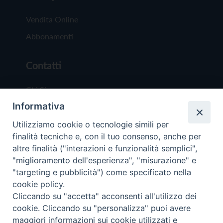
Vendita Online
Abbonamenti
Contatti
Chi Siamo
Informativa
Redazione
Scrivici
Utilizziamo cookie o tecnologie simili per
finalità tecniche e, con il tuo consenso, anche per
altre finalità ("interazioni e funzionalità semplici",
"miglioramento dell'esperienza", "misurazione" e
"targeting e pubblicità") come specificato nella
cookie policy.
Copyright © 2019 - Tutti i diritti riservati - Vit
Cliccando su "accetta" acconsenti all'utilizzo dei
Trentina Editrice
cookie. Cliccando su "personalizza" puoi avere
maggiori informazioni sui cookie utilizzati e