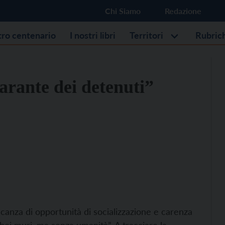
Chi Siamo
Redazione
stro centenario
I nostri libri
Territori
Rubric
arante dei detenuti”
canza di opportunità di socializzazione e carenza