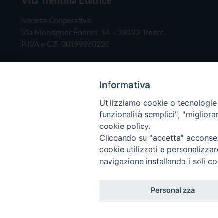
Società Cooperativa
Via Monsignor Endrici, 14 – 38122 Trento
P.IVA e C.F. 00199960220
Informativa
Utilizziamo cookie o tecnologie s
funzionalità semplici", "miglior
cookie policy.
Cliccando su "accetta" acconsent
Copyright © 2019 - Tutti i diritti riservati - Vita
cookie utilizzati e personalizza
navigazione installando i soli co
Privacy Policy
Personalizza