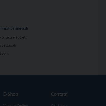
Iniziative speciali
Politica e società
Spettacoli
Sport
E-Shop
Contatti
Vendita Online
Chi Siamo