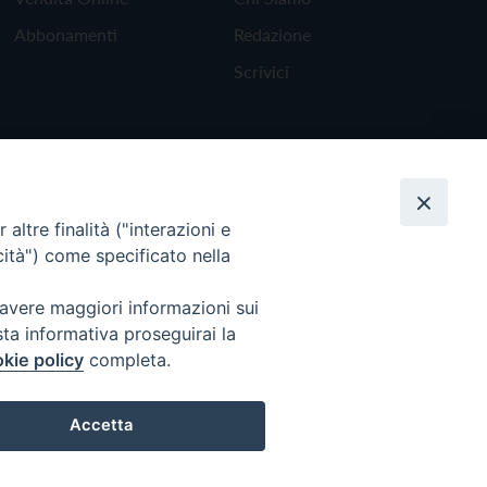
Abbonamenti
Redazione
Scrivici
altre finalità ("interazioni e
cità") come specificato nella
 avere maggiori informazioni sui
sta informativa proseguirai la
kie policy
completa.
Torna all'inizio
Accetta
Preferenze Cookie