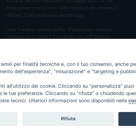
di cui al decreto legislativo 15 maggio 2017, n. 70.
Indicazione resa ai sensi della lettera f) del comma 2
dell'art. 5 del medesimo decreto Lgs.
Vita Trentina, tramite la Fisc (Federazione Italiana
Settimanali Cattolici), ha aderito allo IAP (Istituto
dell'Autodisciplina Pubblicitaria) accettando il Codice di
Autodisciplina della Comunicazione Commerciale
imili per finalità tecniche e, con il tuo consenso, anche per 
Privacy Policy
Cookie Policy
amento dell'esperienza", "misurazione" e "targeting e pubbli
i all'utilizzo dei cookie. Cliccando su "personalizza" puoi
 Trentina Editrice
re le tue preferenze. Cliccando su "rifiuta" o chiudendo que
okie tecnici. Ulteriori informazioni sono disponibili nella
coo
Rifiuta