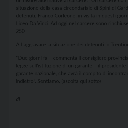
di misure alternative al carcere. “Un carcere con 
situazione della casa circondariale di Spini di Gar
detenuti, Franco Corleone, in visita in questi gior
Liceo Da Vinci. Ad oggi nel carcere sono rinchius
250
Ad aggravare la situazione dei detenuti in Trentin
“Due giorni fa – commenta il consigliere provinci
legge sull’istituzione di un garante – il presiden
garante nazionale, che avrà il compito di incontra
indietro”. Sentiamo. (ascolta qui sotto)
di