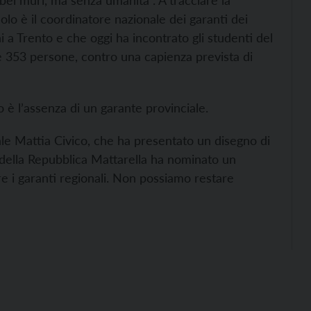
bei muri, ma senza umanità”. A tracciare la
dolo è il coordinatore nazionale dei garanti dei
ni a Trento e che oggi ha incontrato gli studenti del
e 353 persone, contro una capienza prevista di
o è l’assenza di un garante provinciale.
ale Mattia Civico, che ha presentato un disegno di
te della Repubblica Mattarella ha nominato un
re i garanti regionali. Non possiamo restare