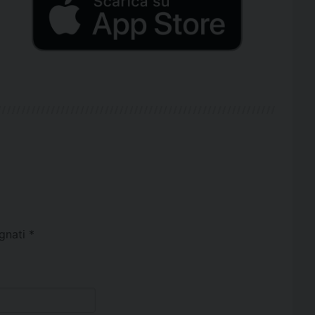
egnati
*