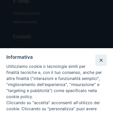
E-Shop
Vendita Online
Abbonamenti
Contatti
Chi Siamo
Informativa
Redazione
Scrivici
Utilizziamo cookie o tecnologie simili per
finalità tecniche e, con il tuo consenso, anche per
altre finalità ("interazioni e funzionalità semplici",
"miglioramento dell'esperienza", "misurazione" e
"targeting e pubblicità") come specificato nella
cookie policy.
Copyright © 2019 - Tutti i diritti riservati - Vit
Cliccando su "accetta" acconsenti all'utilizzo dei
Trentina Editrice
cookie. Cliccando su "personalizza" puoi avere