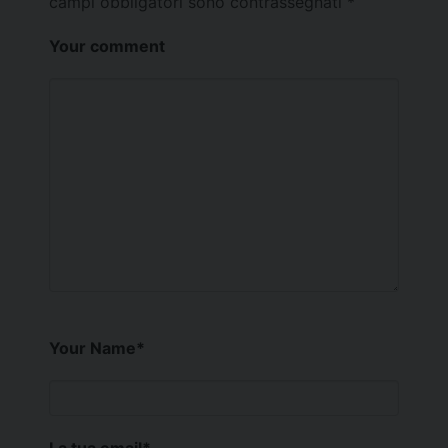
campi obbligatori sono contrassegnati
*
Your comment
Your Name
*
La tua email
*