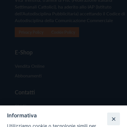
Settimanali Cattolici), ha aderito allo IAP (Istituto
dell'Autodisciplina Pubblicitaria) accettando il Codice di
Autodisciplina della Comunicazione Commerciale
Privacy Policy
Cookie Policy
E-Shop
Vendita Online
Abbonamenti
Contatti
Chi Siamo
Informativa
Redazione
Scrivici
Utilizziamo cookie o tecnologie simili per