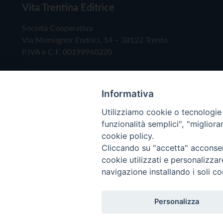
Vita Trentina Editrice
Società Cooperativa
Via Monsignor Endrici, 14 – 38122 Trento
P.IVA e C.F. 00199960220
Informativa
Utilizziamo cookie o tecnologie s
funzionalità semplici", "miglior
cookie policy.
Cliccando su "accetta" acconsent
Copyright © 2019 - Tutti i diritti riservati - Vita
cookie utilizzati e personalizza
navigazione installando i soli co
Privacy Policy
Personalizza