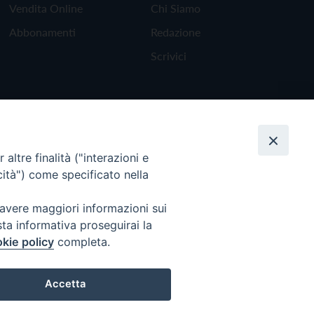
Vendita Online
Chi Siamo
Abbonamenti
Redazione
Scrivici
altre finalità ("interazioni e
cità") come specificato nella
 avere maggiori informazioni sui
sta informativa proseguirai la
kie policy
completa.
Torna all'inizio
Accetta