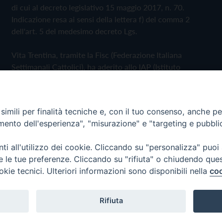
di cui al decreto legislativo 15 maggio 2017, n. 70.
Indicazione resa ai sensi della lettera f) del comma 2
dell'art. 5 del medesimo decreto Lgs.
Vita Trentina, tramite la Fisc (Federazione Italiana
Settimanali Cattolici), ha aderito allo IAP (Istituto
dell'Autodisciplina Pubblicitaria) accettando il Codice di
Autodisciplina della Comunicazione Commerciale
imili per finalità tecniche e, con il tuo consenso, anche per 
Privacy Policy
Cookie Policy
amento dell'esperienza", "misurazione" e "targeting e pubbli
i all'utilizzo dei cookie. Cliccando su "personalizza" puoi
 Trentina Editrice
re le tue preferenze. Cliccando su "rifiuta" o chiudendo que
okie tecnici. Ulteriori informazioni sono disponibili nella
coo
Rifiuta