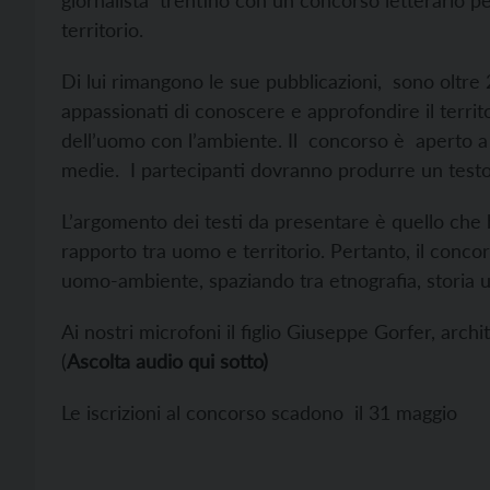
giornalista trentino con un concorso letterario p
territorio.
Di lui rimangono le sue pubblicazioni, sono oltr
appassionati di conoscere e approfondire il territo
dell’uomo con l’ambiente. Il concorso è aperto a tu
medie. I partecipanti dovranno produrre un testo s
L’argomento dei testi da presentare è quello che h
rapporto tra uomo e territorio. Pertanto, il concor
uomo-ambiente, spaziando tra etnografia, storia
Ai nostri microfoni il figlio Giuseppe Gorfer, arc
(
Ascolta audio qui sotto)
Le iscrizioni al concorso scadono il 31 maggio