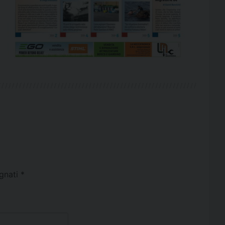
egnati
*