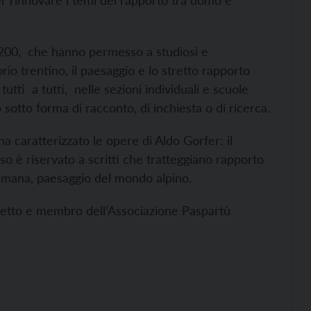
er rinnovare i temi del rapporto tra uomo e
e 200, che hanno permesso a studiosi e
rio trentino, il paesaggio e lo stretto rapporto
tti a tutti, nelle sezioni individuali e scuole
otto forma di racconto, di inchiesta o di ricerca.
a caratterizzato le opere di Aldo Gorfer: il
so è riservato a scritti che tratteggiano rapporto
 umana, paesaggio del mondo alpino.
hitetto e membro dell’Associazione Paspartù