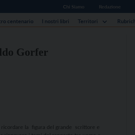
Chi Siamo
Redazione
stro centenario
I nostri libri
Territori
Rubric
ldo Gorfer
 ricordare la figura del grande scrittore e