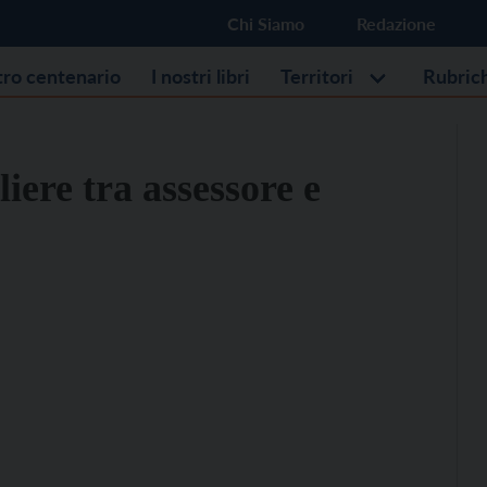
Chi Siamo
Redazione
stro centenario
I nostri libri
Territori
Rubric
iere tra assessore e