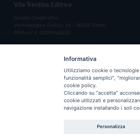
Vita Trentina Editrice
Società Cooperativa
Via Monsignor Endrici, 14 – 38122 Trento
P.IVA e C.F. 00199960220
Informativa
Utilizziamo cookie o tecnologie s
funzionalità semplici", "miglior
cookie policy.
Cliccando su "accetta" acconsent
Copyright © 2019 - Tutti i diritti riservati - Vita
cookie utilizzati e personalizza
navigazione installando i soli co
Privacy Policy
Personalizza