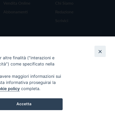
Vendita Online
Chi Siamo
Abbonamenti
Redazione
Scrivici
altre finalità ("interazioni e
cità") come specificato nella
 avere maggiori informazioni sui
sta informativa proseguirai la
kie policy
completa.
Torna all'inizio
Accetta