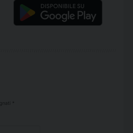
egnati
*