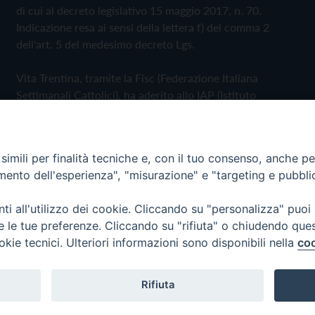
di cui al decreto legislativo 15 maggio 2017, n. 70.
Indicazione resa ai sensi della lettera f) del comma 2
dell'art. 5 del medesimo decreto Lgs.
Vita Trentina, tramite la Fisc (Federazione Italiana
Settimanali Cattolici), ha aderito allo IAP (Istituto
dell'Autodisciplina Pubblicitaria) accettando il Codice di
Autodisciplina della Comunicazione Commerciale
imili per finalità tecniche e, con il tuo consenso, anche per 
Privacy Policy
Cookie Policy
amento dell'esperienza", "misurazione" e "targeting e pubbli
i all'utilizzo dei cookie. Cliccando su "personalizza" puoi
 Trentina Editrice
re le tue preferenze. Cliccando su "rifiuta" o chiudendo que
okie tecnici. Ulteriori informazioni sono disponibili nella
coo
Rifiuta