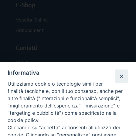
E-Shop
Vendita Online
Abbonamenti
Contatti
Chi Siamo
Informativa
Redazione
Scrivici
Utilizziamo cookie o tecnologie simili per
finalità tecniche e, con il tuo consenso, anche per
altre finalità ("interazioni e funzionalità semplici",
"miglioramento dell'esperienza", "misurazione" e
"targeting e pubblicità") come specificato nella
cookie policy.
Copyright © 2019 - Tutti i diritti riservati - Vit
Cliccando su "accetta" acconsenti all'utilizzo dei
Trentina Editrice
cookie. Cliccando su "personalizza" puoi avere