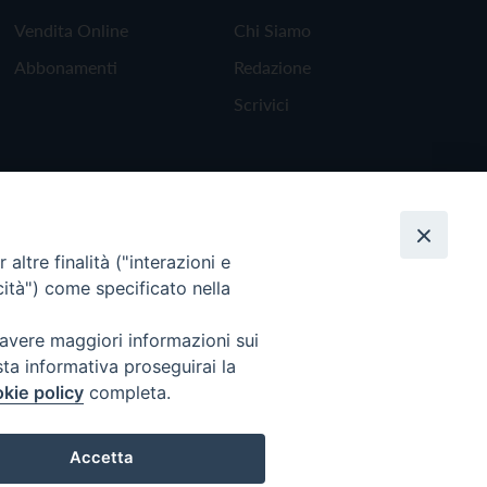
Vendita Online
Chi Siamo
Abbonamenti
Redazione
Scrivici
altre finalità ("interazioni e
cità") come specificato nella
 avere maggiori informazioni sui
sta informativa proseguirai la
kie policy
completa.
Torna all'inizio
Accetta