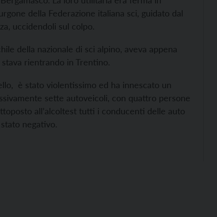
 Bergamasco. La loro utilitaria era ferma in
rgone della Federazione italiana sci, guidato dal
za, uccidendoli sul colpo.
hile della nazionale di sci alpino, aveva appena
 stava rientrando in Trentino.
mello, è stato violentissimo ed ha innescato un
sivamente sette autoveicoli, con quattro persone
toposto all’alcoltest tutti i conducenti delle auto
 stato negativo.