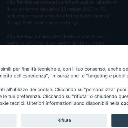
Vita Trentina percepisce i contributi pubblici all'editoria
di cui al decreto legislativo 15 maggio 2017, n. 70.
Indicazione resa ai sensi della lettera f) del comma 2
dell'art. 5 del medesimo decreto Lgs.
Vita Trentina, tramite la Fisc (Federazione Italiana
Settimanali Cattolici), ha aderito allo IAP (Istituto
dell'Autodisciplina Pubblicitaria) accettando il Codice di
Autodisciplina della Comunicazione Commerciale
imili per finalità tecniche e, con il tuo consenso, anche per 
Privacy Policy
Cookie Policy
amento dell'esperienza", "misurazione" e "targeting e pubbli
i all'utilizzo dei cookie. Cliccando su "personalizza" puoi
 Trentina Editrice
re le tue preferenze. Cliccando su "rifiuta" o chiudendo que
okie tecnici. Ulteriori informazioni sono disponibili nella
coo
Rifiuta