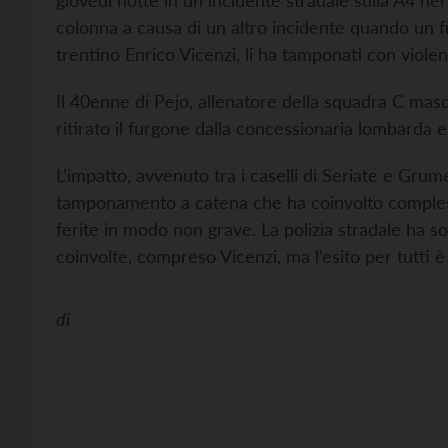
giovedì notte in un incidente stradale sulla A4 nel
colonna a causa di un altro incidente quando un fu
trentino Enrico Vicenzi, li ha tamponati con violen
Il 40enne di Pejo, allenatore della squadra C masc
ritirato il furgone dalla concessionaria lombarda e
L’impatto, avvenuto tra i caselli di Seriate e Gru
tamponamento a catena che ha coinvolto comples
ferite in modo non grave. La polizia stradale ha sot
coinvolte, compreso Vicenzi, ma l’esito per tutti è
di