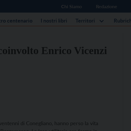
Chi Siamo
Redazione
stro centenario
I nostri libri
Territori
Rubric
coinvolto Enrico Vicenzi
entenni di Conegliano, hanno perso la vita