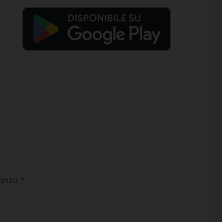
egnati
*