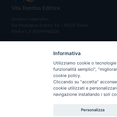
Vita Trentina Editrice
Società Cooperativa
Via Monsignor Endrici, 14 – 38122 Trento
P.IVA e C.F. 00199960220
Informativa
Utilizziamo cookie o tecnologie s
funzionalità semplici", "miglior
cookie policy.
Cliccando su "accetta" acconsent
Copyright © 2019 - Tutti i diritti riservati - Vita
cookie utilizzati e personalizza
navigazione installando i soli co
Privacy Policy
Personalizza