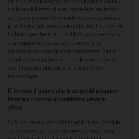
partner. Tecnicamente avrei delle perplessità,
tra le quali il fatto di non prevedere un tempo
adeguato perché l'eventuale convivenza possa
giustificare tale provvedimento. Inoltre, non mi
è chiaro perché tale possibilità venga estesa a
una coppia omossessuale e non a una
eterosessuale stabilmente convivente. Ma la
perplessità maggiore è che tale norma finisca
per innescare una sorta di filiazione per
escamotage.
E' fondato il timore che la stepchild adoption
favorisca il ricorso al cosiddetto utero in
affitto…
Sì, la norma era pensata in origine per i casi in
cui una persona sposi un uomo o una donna
che avesse già un figlio. Ora, potrebbe