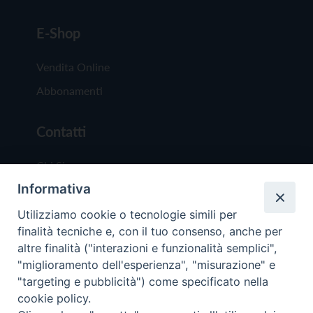
E-Shop
Vendita Online
Abbonamenti
Contatti
Chi Siamo
Informativa
Redazione
Scrivici
Utilizziamo cookie o tecnologie simili per
finalità tecniche e, con il tuo consenso, anche per
altre finalità ("interazioni e funzionalità semplici",
"miglioramento dell'esperienza", "misurazione" e
"targeting e pubblicità") come specificato nella
cookie policy.
Copyright © 2019 - Tutti i diritti riservati - Vit