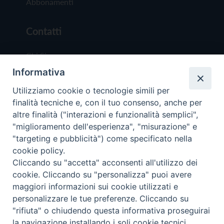
Abbonamenti
Contatti
Chi Siamo
Informativa
Redazione
Scrivici
Utilizziamo cookie o tecnologie simili per
finalità tecniche e, con il tuo consenso, anche per
altre finalità ("interazioni e funzionalità semplici",
"miglioramento dell'esperienza", "misurazione" e
"targeting e pubblicità") come specificato nella
cookie policy.
Copyright © 2019 - Tutti i diritti riservati - Vit
Cliccando su "accetta" acconsenti all'utilizzo dei
Trentina Editrice
cookie. Cliccando su "personalizza" puoi avere
maggiori informazioni sui cookie utilizzati e
Privacy Policy
personalizzare le tue preferenze. Cliccando su
Torna all'inizi
"rifiuta" o chiudendo questa informativa proseguirai
la navigazione installando i soli cookie tecnici.