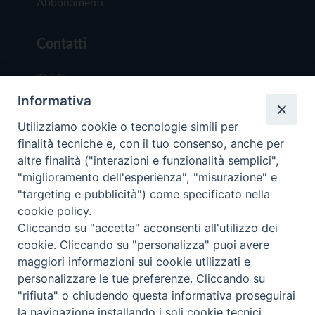
Abbonamenti
Contatti
Chi Siamo
Informativa
Redazione
Scrivici
Utilizziamo cookie o tecnologie simili per
finalità tecniche e, con il tuo consenso, anche per
altre finalità ("interazioni e funzionalità semplici",
"miglioramento dell'esperienza", "misurazione" e
"targeting e pubblicità") come specificato nella
cookie policy.
Copyright © 2019 - Tutti i diritti riservati - Vit
Cliccando su "accetta" acconsenti all'utilizzo dei
Trentina Editrice
cookie. Cliccando su "personalizza" puoi avere
maggiori informazioni sui cookie utilizzati e
Privacy Policy
personalizzare le tue preferenze. Cliccando su
Torna all'inizi
"rifiuta" o chiudendo questa informativa proseguirai
la navigazione installando i soli cookie tecnici.