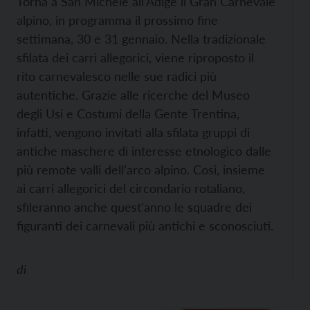
Torna a San Michele all’Adige il Gran Carnevale
alpino, in programma il prossimo fine
settimana, 30 e 31 gennaio. Nella tradizionale
sfilata dei carri allegorici, viene riproposto il
rito carnevalesco nelle sue radici più
autentiche. Grazie alle ricerche del Museo
degli Usi e Costumi della Gente Trentina,
infatti, vengono invitati alla sfilata gruppi di
antiche maschere di interesse etnologico dalle
più remote valli dell’arco alpino. Così, insieme
ai carri allegorici del circondario rotaliano,
sfileranno anche quest’anno le squadre dei
figuranti dei carnevali più antichi e sconosciuti.
di