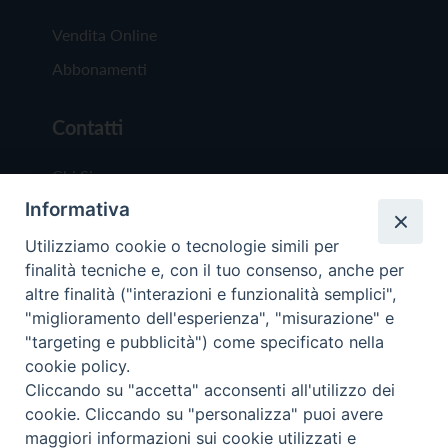
Vendita Online
Abbonamenti
Contatti
Chi Siamo
Informativa
Redazione
Scrivici
Utilizziamo cookie o tecnologie simili per
finalità tecniche e, con il tuo consenso, anche per
altre finalità ("interazioni e funzionalità semplici",
"miglioramento dell'esperienza", "misurazione" e
"targeting e pubblicità") come specificato nella
cookie policy.
Copyright © 2019 - Tutti i diritti riservati - Vit
Cliccando su "accetta" acconsenti all'utilizzo dei
Trentina Editrice
cookie. Cliccando su "personalizza" puoi avere
maggiori informazioni sui cookie utilizzati e
Privacy Policy